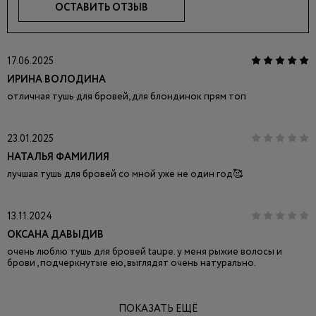
ОСТАВИТЬ ОТЗЫВ
17.06.2025
ИРИНА ВОЛОДИНА
отличная тушь для бровей, для блондинок прям топ
23.01.2025
НАТАЛЬЯ ФАМИЛИЯ
лучшая тушь для бровей со мной уже не один год🥰
13.11.2024
ОКСАНА ДАВЫДИВ
очень люблю тушь для бровей taupe. у меня рыжие волосы и
брови , подчеркнутые ею, выглядят очень натурально.
ПОКАЗАТЬ ЕЩЁ