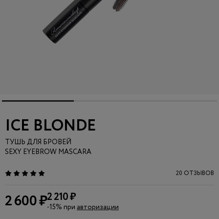
ICE BLONDE
ТУШЬ ДЛЯ БРОВЕЙ
SEXY EYEBROW MASCARA
20 ОТЗЫВОВ
2 210 ₽
2 600 ₽
-15% при
авторизации