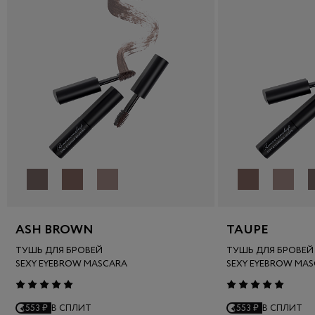
ASH BROWN
TAUPE
ТУШЬ ДЛЯ БРОВЕЙ
ТУШЬ ДЛЯ БРОВЕЙ
SEXY EYEBROW MASCARA
SEXY EYEBROW MA
553 ₽
В СПЛИТ
553 ₽
В СПЛИТ