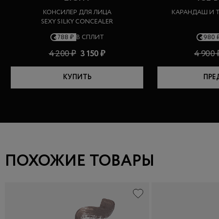
КОНСИЛЕР ДЛЯ ЛИЦА
КАРАНДАШ И 
SEXY SILKY CONCEALER
788 ₽
В СПЛИТ
980 
4 200 ₽
3 150 ₽
4 900 
КУПИТЬ
ПРЕ
ПОХОЖИЕ ТОВАРЫ