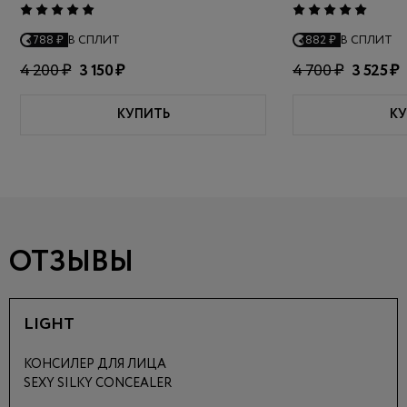
788 ₽
В СПЛИТ
882 ₽
В СПЛИТ
4 200 ₽
3 150 ₽
4 700 ₽
3 525 ₽
КУПИТЬ
КУ
ОТЗЫВЫ
LIGHT
КОНСИЛЕР ДЛЯ ЛИЦА
SEXY SILKY CONCEALER