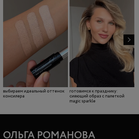
выбираем идеальный оттенок
готовимся к празднику:
и
консилера
сияющий образ с палеткой
с
magic sparkle
р
ОЛЬГА РОМАНОВА