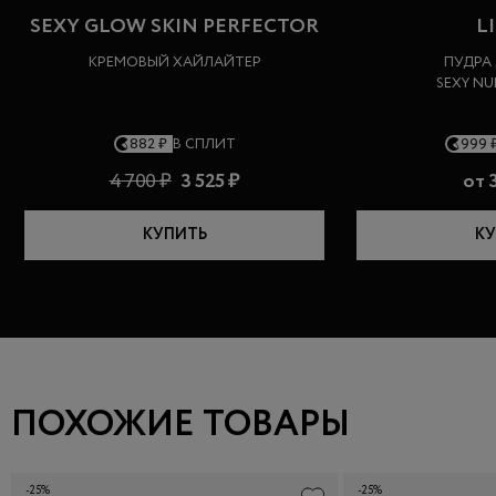
SEXY GLOW SKIN PERFECTOR
L
КРЕМОВЫЙ ХАЙЛАЙТЕР
ПУДРА
SEXY N
882 ₽
В СПЛИТ
999 
4 700 ₽
3 525 ₽
от
3
КУПИТЬ
КУ
ПОХОЖИЕ ТОВАРЫ
-25%
-25%