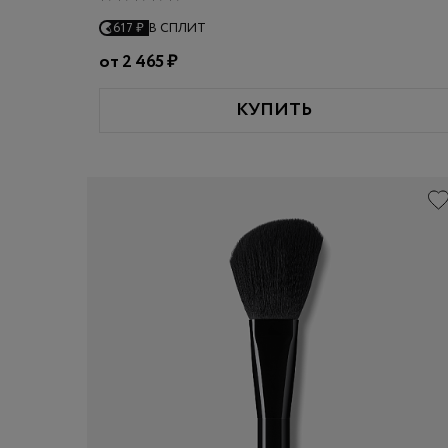
617 ₽
В СПЛИТ
от
2 465 ₽
КУПИТЬ