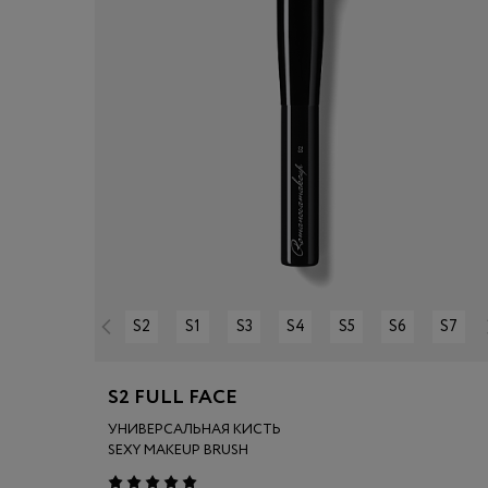
S2
S1
S3
S4
S5
S6
S7
S2 FULL FACE
УНИВЕРСАЛЬНАЯ КИСТЬ
SEXY MAKEUP BRUSH