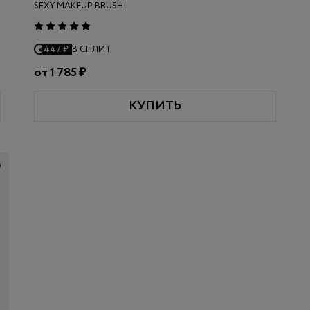
SEXY MAKEUP BRUSH
447 ₽
В СПЛИТ
от
1 785 ₽
КУПИТЬ