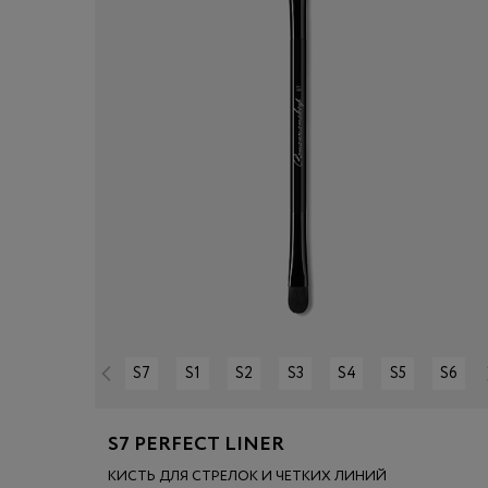
S7
S1
S2
S3
S4
S5
S6
S7 PERFECT LINER
КИСТЬ ДЛЯ СТРЕЛОК И ЧЕТКИХ ЛИНИЙ