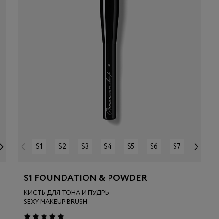
S8
S1
S2
S3
S4
S5
S6
S7
S8
S1 FOUNDATION & POWDER
КИСТЬ ДЛЯ ТОНА И ПУДРЫ
SEXY MAKEUP BRUSH