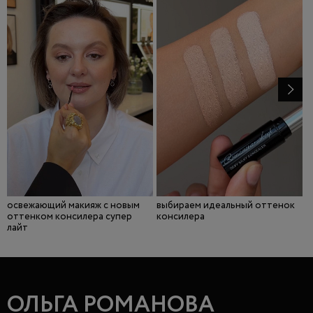
освежающий макияж с новым
выбираем идеальный оттенок
д
оттенком консилера супер
консилера
с
лайт
ОЛЬГА РОМАНОВА