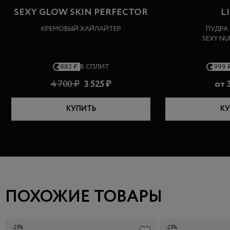
SEXY GLOW SKIN PERFECTOR
L
КРЕМОВЫЙ ХАЙЛАЙТЕР
ПУДРА
SEXY N
882 ₽
В СПЛИТ
999 
4 700 ₽
3 525 ₽
от
3
КУПИТЬ
КУ
ПОХОЖИЕ ТОВАРЫ
-25%
-25%