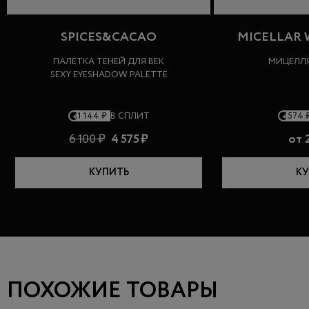
SPICES&CACAO
MICELLAR 
ПАЛЕТКА ТЕНЕЙ ДЛЯ ВЕК
МИЦЕЛЛ
SEXY EYESHADOW PALETTE
1 144 ₽
В СПЛИТ
574 
6 100 ₽
4 575 ₽
от
2
КУПИТЬ
КУ
ПОХОЖИЕ ТОВАРЫ