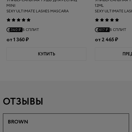
УНИВЕРСАЛЬНАЯ ТУШЬ ДЛЯ РЕСНИЦ
УНИВЕРСАЛЬНАЯ Т
MINI
12ML
SEXY ULTIMATE LASHES MASCARA
SEXY ULTIMATE LA
340 ₽
В СПЛИТ
617 ₽
В СПЛИТ
от
1 360 ₽
от
2 465 ₽
КУПИТЬ
ПРЕ
ОТЗЫВЫ
BROWN