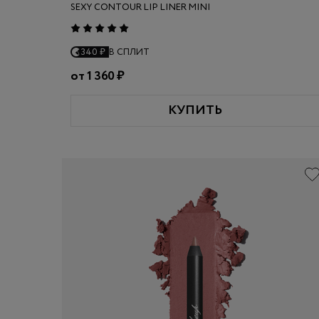
SEXY CONTOUR LIP LINER MINI
340 ₽
В СПЛИТ
от
1 360 ₽
КУПИТЬ