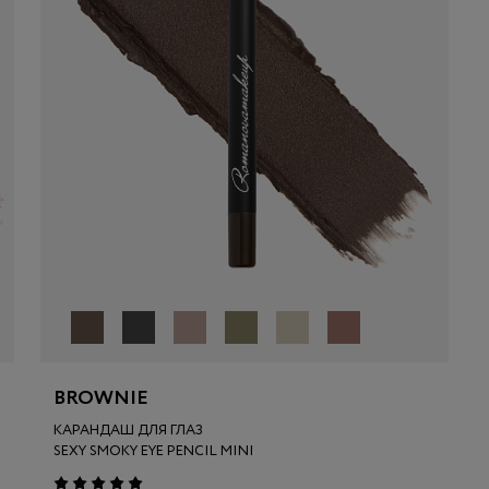
BROWNIE
КАРАНДАШ ДЛЯ ГЛАЗ
SEXY SMOKY EYE PENCIL MINI