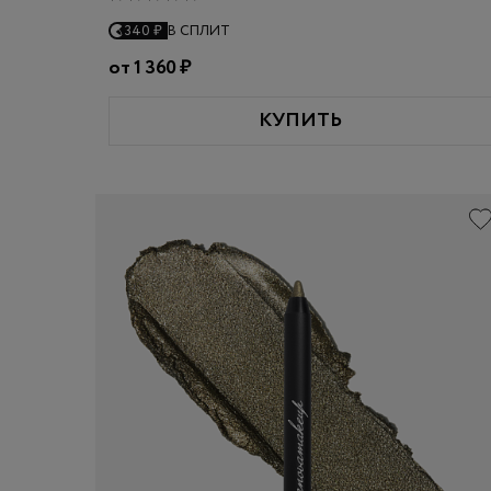
340 ₽
В СПЛИТ
от
1 360 ₽
КУПИТЬ