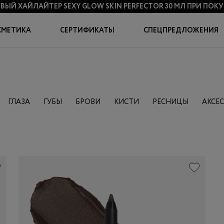
ВЫЙ ХАЙЛАЙТЕР SEXY GLOW SKIN PERFECTOR 30 МЛ
ПРИ ПОКУП
СМЕТИКА
СЕРТИФИКАТЫ
СПЕЦПРЕДЛОЖЕНИЯ
ГЛАЗА
ГУБЫ
БРОВИ
КИСТИ
РЕСНИЦЫ
АКСЕ