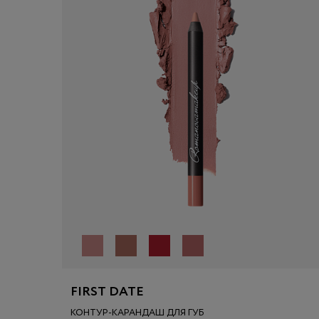
FIRST DATE
КОНТУР-КАРАНДАШ ДЛЯ ГУБ