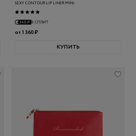
SEXY CONTOUR LIP LINER MINI
340 ₽
В СПЛИТ
от
1 360 ₽
КУПИТЬ