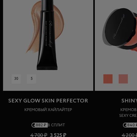
30
5
SEXY GLOW SKIN PERFECTOR
SHIN
КРЕМОВЫЙ ХАЙЛАЙТЕР
КРЕМОВ
SEXY CR
882 ₽
В СПЛИТ
840 
4 700 ₽
3 525 ₽
4 200 