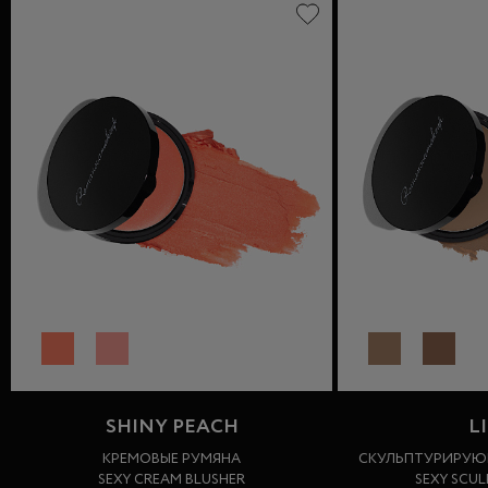
SHINY PEACH
L
КРЕМОВЫЕ РУМЯНА
СКУЛЬПТУРИРУЮ
SEXY CREAM BLUSHER
SEXY SCU