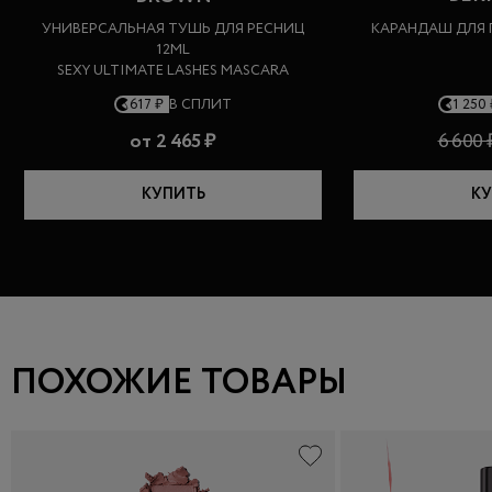
УНИВЕРСАЛЬНАЯ ТУШЬ ДЛЯ РЕСНИЦ
КАРАНДАШ ДЛЯ Г
12ML
SEXY ULTIMATE LASHES MASCARA
617 ₽
В СПЛИТ
1 250
от
2 465 ₽
6 600 
КУПИТЬ
КУ
ПОХОЖИЕ ТОВАРЫ