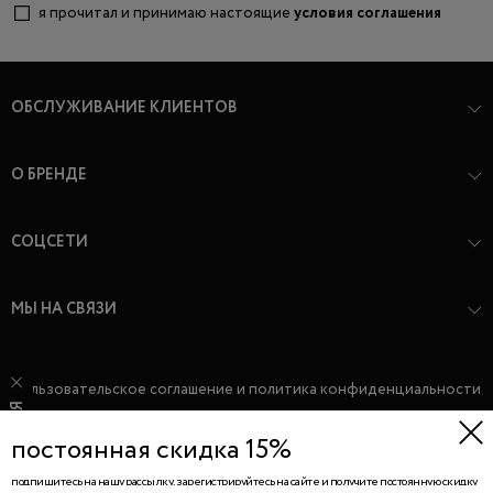
я прочитал и принимаю настоящие
условия соглашения
ОБСЛУЖИВАНИЕ КЛИЕНТОВ
О БРЕНДЕ
СОЦСЕТИ
МЫ НА СВЯЗИ
пользовательское соглашение и политика конфиденциальности
ПОДПИСАТЬСЯ
публичная оферта
постоянная скидка 15%
подпишитесь на нашу рассылку, зарегистрируйтесь на сайте и получите постоянную скидку