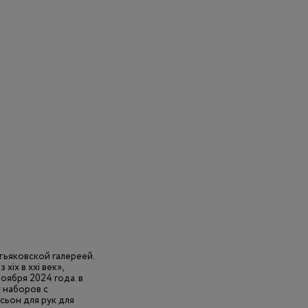
тьяковской галереей.
ix в xxi век»,
оября 2024 года. в
 наборов с
сьон для рук для