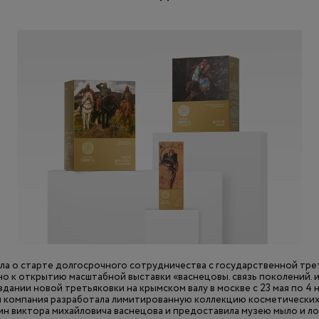
вила о старте долгосрочного сотрудничества с государственной тре
о к открытию масштабной выставки «васнецовы. связь поколений. из x
дании новой третьяковки на крымском валу в москве с 23 мая по 4 н
и компания разработала лимитированную коллекцию косметических
н виктора михайловича васнецова и предоставила музею мыло и ло