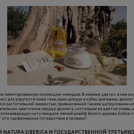
ли лимитированную коллекцию «миндаль & нежные цветы». в нее во
чко для упругости кожи тела, крем для рук и кубик для ванны. арома
ся растительной свежестью, привнесенной такими цитрусовыми нот
апельсин. цветочное сердце аромата, состоящее из цветов оливы, н
успокаивающую ноту миндаля. мягкий шлейф белого дерева, бобов т
т это парфюмерное путешествие в прованс!
 NATURA SIBERICA И ГОСУДАРСТВЕННОЙ ТРЕТЬЯК