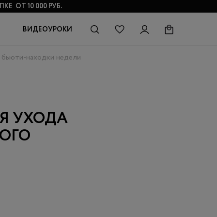
КЕ ОТ 10 000 РУБ.
ВИДЕОУРОКИ
е бьюти-находки недели
Я УХОДА
КОГО
И