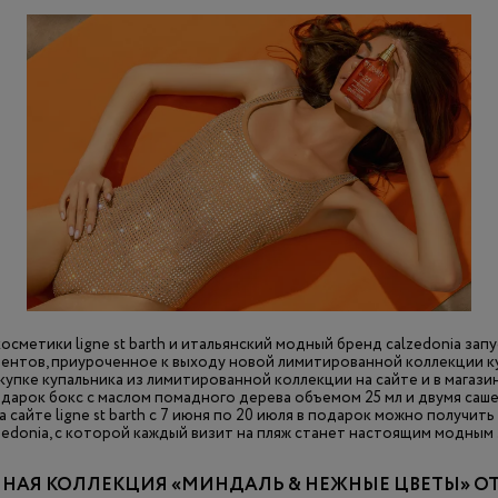
осметики ligne st barth и итальянский модный бренд calzedonia за
ентов, приуроченное к выходу новой лимитированной коллекции ку
окупке купальника из лимитированной коллекции на сайте и в магазин
дарок бокс с маслом помадного дерева объемом 25 мл и двумя саше li
 сайте ligne st barth с 7 июня по 20 июля в подарок можно получит
zedonia, с которой каждый визит на пляж станет настоящим модным
АЯ КОЛЛЕКЦИЯ «МИНДАЛЬ & НЕЖНЫЕ ЦВЕТЫ» ОТ