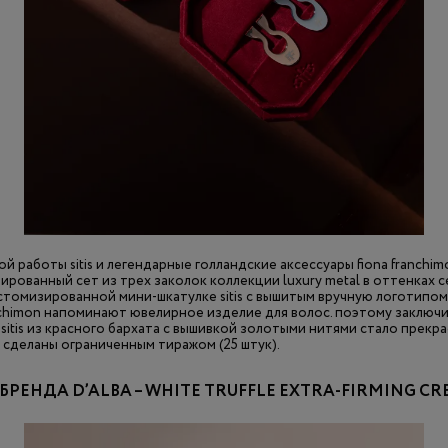
й работы sitis и легендарные голландские аксессуары fiona franchi
рованный сет из трех заколок коллекции luxury metal в оттенках с
стомизированной мини-шкатулке sitis с вышитым вручную логотипом 
anchimon напоминают ювелирное изделие для волос. поэтому заключи
sitis из красного бархата с вышивкой золотыми нитями стало прекр
tis сделаны ограниченным тиражом (25 штук).
БРЕНДА D’ALBA – WHITE TRUFFLE EXTRA-FIRMING C