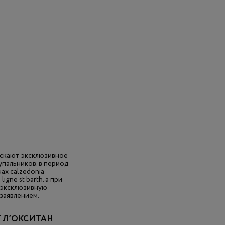
пускают эксклюзивное
пальников. в период
ах calzedonia
gne st barth. а при
ь эксклюзивную
 заявлением.
 Л’ОКСИТАН