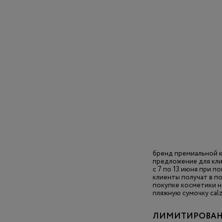
бренд премиальной к
предложение для кли
с 7 по 13 июня при п
клиенты получат в по
покупке косметики на
пляжную сумочку cal
ЛИМИТИРОВАНН