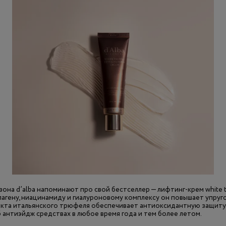
зона d’alba напоминают про свой бестселлер — лифтинг-крем white tru
лагену, ниацинамиду и гиалуроновому комплексу он повышает упругос
кта итальянского трюфеля обеспечивает антиоксидантную защиту.
б антиэйдж средствах в любое время года и тем более летом.