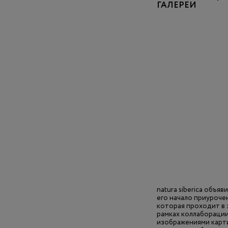
ГАЛЕРЕИ
natura siberica объя
его начало приурочен
которая проходит в з
рамках коллабораци
изображениями карти