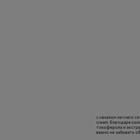
с началом летнего се
cream. благодаря кол
токоферола и экстра
важно не забывать о