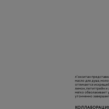
л’окситан представи
масло для душа, моло
отличается искрящей
лимон, петитгрейн и 
мягко обволакивает 
утонченно завершае
КОЛЛАБОРАЦИЯ