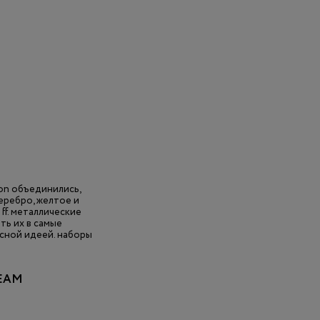
mon объединились,
еребро, желтое и
ff. металлические
ть их в самые
асной идеей. наборы
REAM