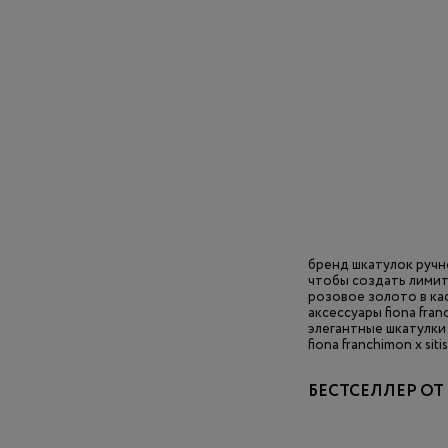
бренд шкатулок ручно
чтобы создать лимити
розовое золото в ка
аксессуары fiona fr
элегантные шкатулки 
fiona franchimon х si
БЕСТСЕЛЛЕР ОТ 