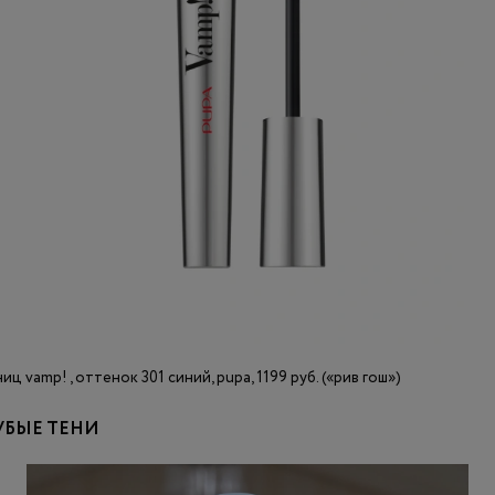
ц vamp! , оттенок 301 синий, pupa, 1199 руб. («рив гош»)
УБЫЕ ТЕНИ