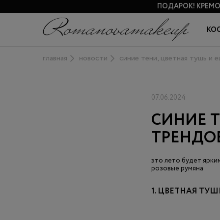
ПОДАРОК!
КРЕМО
КО
главная
новости
синие тени, цветная тушь и 
07.06.2024
СИНИЕ Т
ТРЕНДОВ
это лето будет ярким
розовые румяна
1. ЦВЕТНАЯ ТУШ