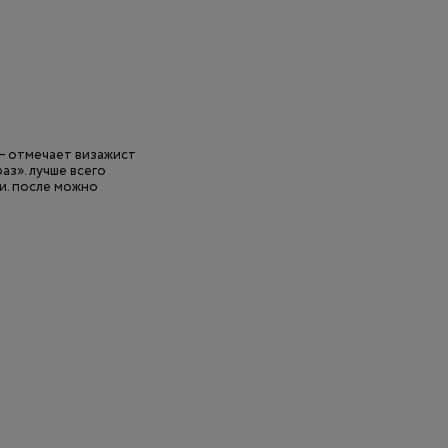
 — отмечает визажист
з». лучше всего
ти. после можно