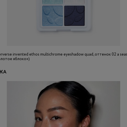
verse invented ethos multichrome eyeshadow quad, оттенок 02 a seasid
золотое яблоко»)
ОЖА