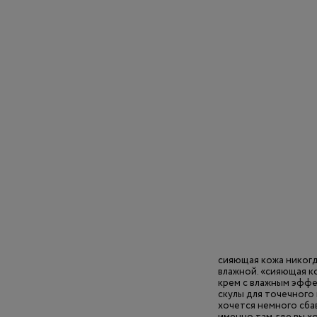
сияющая кожа никогда
влажной. «сияющая к
крем с влажным эффе
скулы для точечного 
хочется немного сба
именно там, где вы х