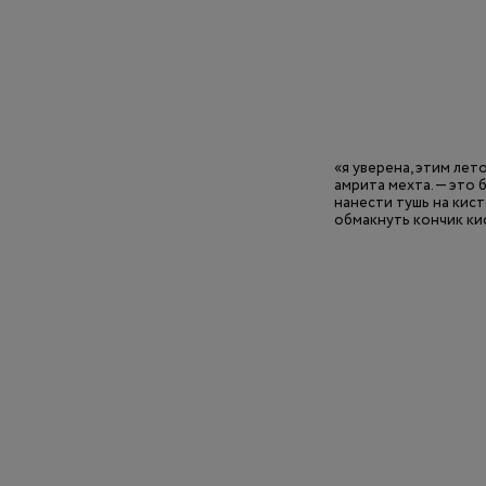
«я уверена, этим ле
амрита мехта. — это
нанести тушь на кист
обмакнуть кончик ки