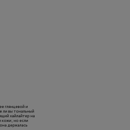
ее глянцевой и
е ли вы тональный
ящий хайлайтер на
 кожи; но если
 она держалась