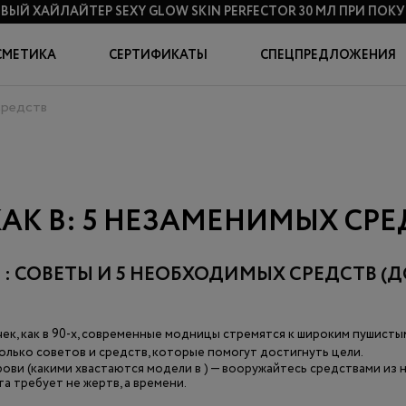
ВЫЙ ХАЙЛАЙТЕР SEXY GLOW SKIN PERFECTOR 30 МЛ
ПРИ ПОКУП
СМЕТИКА
СЕРТИФИКАТЫ
СПЕЦПРЕДЛОЖЕНИЯ
 средств
КАК В: 5 НЕЗАМЕНИМЫХ СРЕ
В : СОВЕТЫ И 5 НЕОБХОДИМЫХ СРЕДСТВ (
ек, как в 90-х, современные модницы стремятся к широким пушисты
олько советов и средств, которые помогут достигнуть цели.
ови (какими хвастаются модели в ) — вооружайтесь средствами из 
а требует не жертв, а времени.