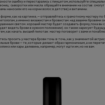
 юности ошибку и перестарались с пинцетом, используйте специаль
ресниц: сыворотки или масла. обращайте внимание на состав: смогу
мамы наносили его на корни волос в детстве) и витамины.
форме, как на картинке, — отправляйтесь к грамотному мастеру по 
метологам, а именно визажистам и бровистам. над вашими бровями о
лушенным светом. хороший мастер будет создавать форму, пока вы с
 будет видеть брови в нужном положении). он также нарисует буду
тем, как начать. высший пилотаж: мастер поговорит с вами и понабл
тесь просить у мастера брови точь-в-точь, как у знаменитой актри
льные брови — те, которые делают образ гармоничным, а не перетя
оллинз или кары делевинь, например, могут идти им, но не вам.