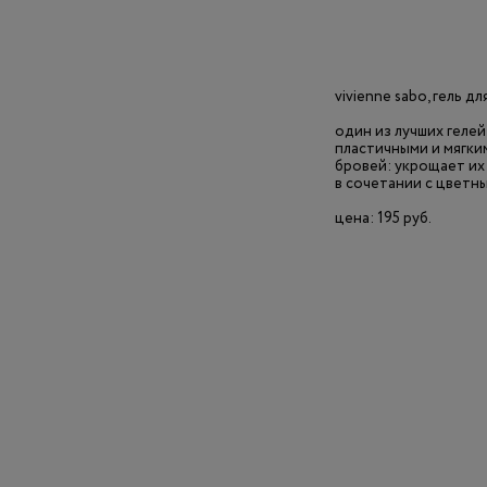
vivienne sabo, гель дл
один из лучших гелей
пластичными и мягки
бровей: укрощает их 
в сочетании с цветн
цена: 195 руб.