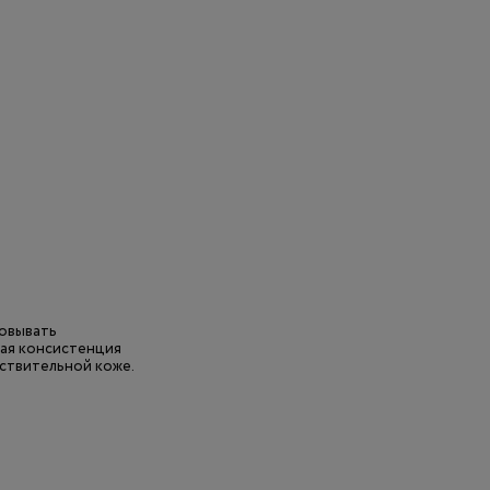
овывать
вая консистенция
вствительной коже.