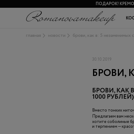
ПОДАРОК!
КРЕМО
КО
главная
новости
брови, как в: 5 незаменимых
30.10.2019
БРОВИ, 
БРОВИ, КАК 
1000 РУБЛЕЙ)
Вместо тонких ниточ
Предлагаем вам неск
хотите соболиные бр
и терпением — красот