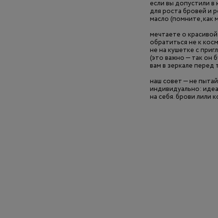
если вы допустили в
для роста бровей и 
масло (помните, как 
мечтаете о красивой 
обратиться не к кос
не на кушетке с приг
(это важно — так он
вам в зеркале перед 
наш совет — не пытай
индивидуально: идеа
на себя. брови лили к