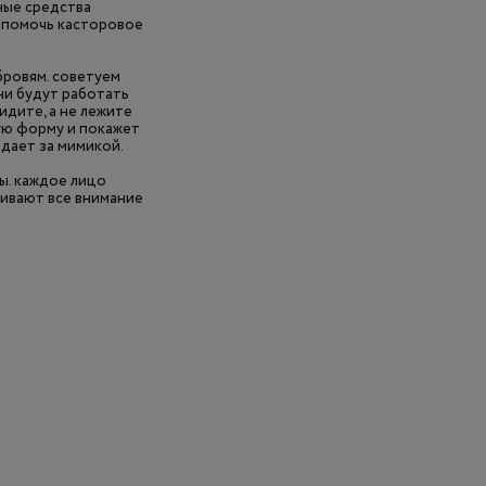
ные средства
т помочь касторовое
бровям. советуем
ни будут работать
идите, а не лежите
щую форму и покажет
юдает за мимикой.
сы. каждое лицо
гивают все внимание