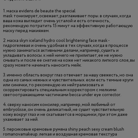
1. маска evidens de beaute the special
mask тонизирует, освежает, разглаживает поры. в случаях, когда
ваша кожа выглядит очень усталой и есть отечность,
рекомендую потратить 15 минут на эффективную работающую
маску перед макияжем.
2. маска skyn iceland hydro cool brightening face mask -
гидрогелевая и очень удобная в тех случаях, когда в процессе
нужно заниматься активными делами, например, сушить и
укладывать волосы. к ней ничего не прилипает, ее не нужно
смывать и после ее снятия на коже нет никакого липкого слоя, вы
сразу можете начинать наносить мейк.
3. именно область вокруг глаз отвечает за нашу свежесть, но она
одна из самых нежных и чувствительных. если есть темные круги
или синячки, то рекомендую их нейтрализовать и
скорректировать специальным корректором с мелкими
светоотражающими частичками becca under eye corrector.
4. сверху наносим консилер, например, мой любимый от
embryolisse, он очень деликатный, не сушит чувствительную
кожу вокруг глаз и не скатывается в морщинки, при этом даже
ухаживает за ней.
5. персиковые кремовые румяна shiny peach sexy cream blush
romanovamakeup. легкая и воздушная кремовая текстура