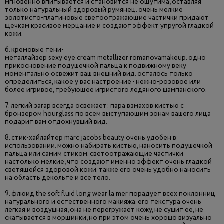
мгновенно впитывается и становится не ощутима, оставляя
только натуральный здоровый румянец. очень мелкие
золотисто-платиновые светоотражающие частички придают
щечкам красивое мерцание и создают эффект упругой гладкой
кожи.
6. кремовые тени-
металлайзер sexy eye cream metallizer romanovamakeup. одно
прикосновение подушечкой пальца к подвижному веку
моментально освежит ваш внешний вид. осталось только
определиться, какое у вас настроение - нежно-розовое или
более игривое, требующее игристого ледяного шампанского.
7. легкий загар всегда освежает: пара взмахов кистью с
бронзером hourglass по всем выступающим зонам вашего лица
подарит вам отдохнувший вид.
8. стик-хайлайтер marc jacobs beauty очень удобен в
использовании. можно набирать кистью, наносить подушечкой
пальца или самим стиком. светоотражающие частички
настолько мелкие, что создают именно эффект очень гладкой
светящейся здоровой кожи. также его очень удобно наносить
на область декольте и все тело.
9. флюид the soft fluid long wear la mer порадует всех поклонниц
натурального и естественного макияжа. его текстура очень
легкая и воздушная, она не перегружает кожу, не сушит ее, не
скатывается в морщинки, но при этом очень хорошо визуально