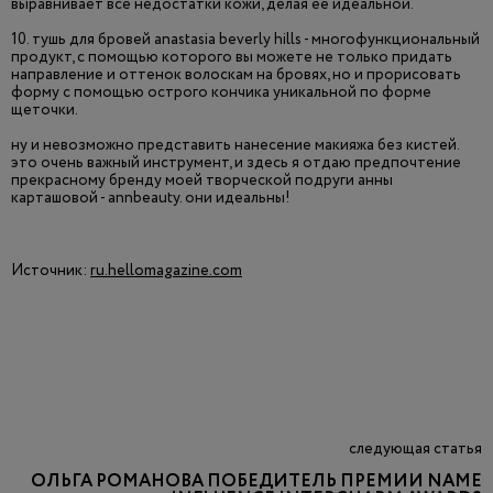
выравнивает все недостатки кожи, делая ее идеальной.
10. тушь для бровей anastasia beverly hills - многофункциональный
продукт, с помощью которого вы можете не только придать
направление и оттенок волоскам на бровях, но и прорисовать
форму с помощью острого кончика уникальной по форме
щеточки.
ну и невозможно представить нанесение макияжа без кистей.
это очень важный инструмент, и здесь я отдаю предпочтение
прекрасному бренду моей творческой подруги анны
карташовой - annbeauty. они идеальны!
Источник:
ru.hellomagazine.com
следующая статья
ОЛЬГА РОМАНОВА ПОБЕДИТЕЛЬ ПРЕМИИ NAME