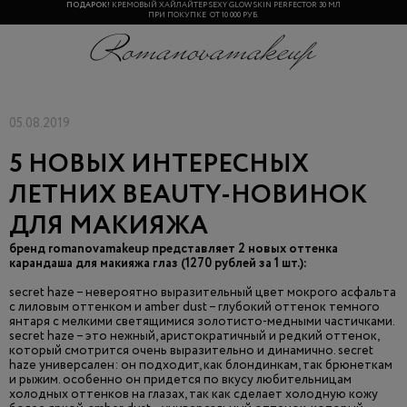
ПОДАРОК!
КРЕМОВЫЙ ХАЙЛАЙТЕР SEXY GLOW SKIN PERFECTOR 30 МЛ
ПРИ ПОКУПКЕ ОТ 10 000 РУБ.
05.08.2019
5 НОВЫХ ИНТЕРЕСНЫХ
ЛЕТНИХ BEAUTY-НОВИНОК
ДЛЯ МАКИЯЖА
бренд romanovamakeup представляет 2 новых оттенка
карандаша для макияжа глаз (1270 рублей за 1 шт.):
seсret haze – невероятно выразительный цвет мокрого асфальта
с лиловым оттенком и amber dust – глубокий оттенок темного
янтаря с мелкими светящимися золотисто-медными частичками.
secret haze – это нежный, аристократичный и редкий оттенок,
который смотрится очень выразительно и динамично. seсret
haze универсален: он подходит, как блондинкам, так брюнеткам
и рыжим. особенно он придется по вкусу любительницам
холодных оттенков на глазах, так как сделает холодную кожу