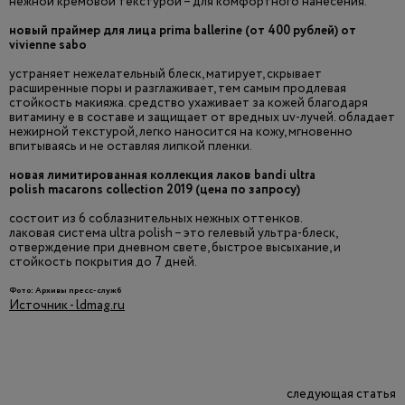
нежной кремовой текстурой – для комфортного нанесения.
новый праймер для лица prima ballerine (от 400 рублей) от
vivienne sabo
устраняет нежелательный блеск, матирует, скрывает
расширенные поры и разглаживает, тем самым продлевая
стойкость макияжа. средство ухаживает за кожей благодаря
витамину е в составе и защищает от вредных uv-лучей. обладает
нежирной текстурой, легко наносится на кожу, мгновенно
впитываясь и не оставляя липкой пленки.
новая лимитированная коллекция лаков bandi ultra
polish macarons collection 2019 (цена по запросу)
состоит из 6 соблазнительных нежных оттенков.
лаковая система ultra polish – это гелевый ультра-блеск,
отверждение при дневном свете, быстрое высыхание, и
стойкость покрытия до 7 дней.
Фото: Архивы пресс-служб
Источник - ldmag.ru
следующая статья