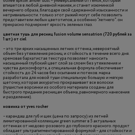
более яркой. amber dust – универсальный оттенок, который
впишется в любой дневной макияж, и станет изюминкой
вечернего образа, благодаря свой сдержанной изысканности и
нетривиальности. только этот рыжий могут себе позволить
представители любых цветотипов, а особенно “летнего”. он
прекрасно подчеркнет яркость зеленых глаз.
цветная тушь для ресниц fusion volume sensatrion (720 рублей за
1 шт.) от ciel
– это три ярких насыщенных летних оттенка, невероятный
объем без утяжеления ресниц и стойкость в течение всего дня.
кремовая бархатистая текстура позволяет наносить
насыщенный глубокий цвет слой за слоем без утяжеления и
чувства дискомфорта, а специальная формула обеспечивает
стойкость до 24 часов без осыпания и потеков. марка
разработала для новой туши специальную большую и мягкую
щеточку, которая аккуратно прокрашивает все волоски
(пушистые ворсинки из особого материала созданы для
быстрого придания ресницам объема, равномерного нанесения
и разделения).
новинка от yves rocher
– карандаш для губ и щек (цена по запросу) из летней
лимитированной коллекции green summer в 5 актуальных
оттенках от нюдово-розового до глубокого красного. продукт
обладает ультрапигментированной формулой – для стойкости и