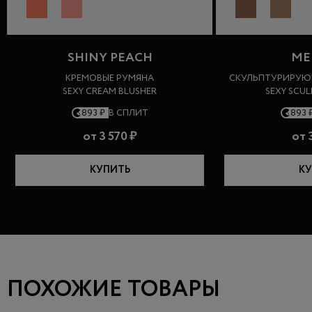
SHINY PEACH
ME
КРЕМОВЫЕ РУМЯНА
СКУЛЬПТУРИРУЮ
SEXY CREAM BLUSHER
SEXY SCU
893 ₽
В СПЛИТ
893 
от
3 570 ₽
от
3
КУПИТЬ
КУ
ПОХОЖИЕ ТОВАРЫ