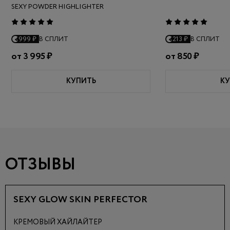
SEXY POWDER HIGHLIGHTER
999 ₽
В СПЛИТ
213 ₽
В СПЛИТ
от
3 995 ₽
от
850 ₽
КУПИТЬ
КУ
ОТЗЫВЫ
SEXY GLOW SKIN PERFECTOR
КРЕМОВЫЙ ХАЙЛАЙТЕР