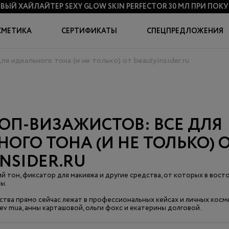
ВЫЙ ХАЙЛАЙТЕР SEXY GLOW SKIN PERFECTOR 30 МЛ
ПРИ ПОКУП
СМЕТИКА
СЕРТИФИКАТЫ
СПЕЦПРЕДЛОЖЕНИЯ
я идеального тона (и не только) от beautyinsider.ru
ОП-ВИЗАЖИСТОВ: ВСЕ ДЛЯ
ОГО ТОНА (И НЕ ТОЛЬКО) 
NSIDER.RU
 тон, фиксатор для макияжа и другие средства, от которых в вост
ы.
дства прямо сейчас лежат в профессиональных кейсах и личных косм
ev mua, анны карташовой, ольги фокс и екатерины долговой.