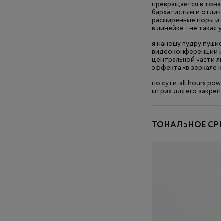
превращается в тонал
бархатистым и отличн
расширенные поры и м
в линейке – не такая 
я наношу пудру пушис
видеоконференции ил
центральной части 
эффекта «в зеркале к
по сути, all hours p
штрих для его закреп
ТОНАЛЬНОЕ СРЕ