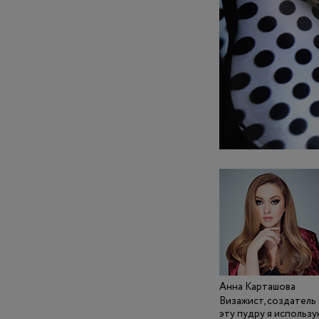
Анна Карташова
Визажист, создатель
эту пудру я использую