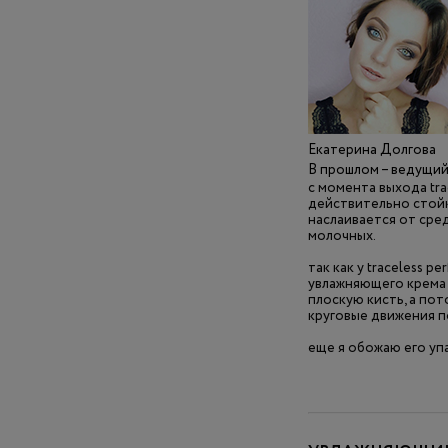
Екатерина Долгова
В прошлом – ведущий 
с момента выхода tra
действительно стойк
наслаивается от сре
молочных.
так как у traceless p
увлажняющего крема и
плоскую кисть, а по
круговые движения по
еще я обожаю его упа