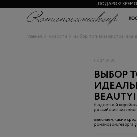
ПОДАРОК!
КРЕМО
КО
главная
новости
выбор топ-визажистов: все дл
03.04.2020
ВЫБОР Т
ИДЕАЛЬН
BEAUTYI
бюджетный корейский
российские визажист
выясняем, какие сре
романовой, геворга g