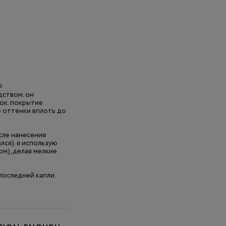
o
дством. он
ок. покрытие
е оттенки вплоть до
осле нанесения
лся). я использую
м), делая мелкие
последней капли.