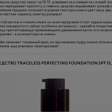
ьное средство. минут за 10-15 усаживается и сливается с кожей. п
о перекрывает красноту. а, главное, здорово выравнивает рельеф, 
елкие прыщики. получается ровная текстура кожи и цвет лица. увы,
уж светлая. надеюсь, палитру расширят.
той кистью и тонким слоем. но если перед вами стоит задача накра
и планерки (что сейчас особенно актуально), – сделайте покрыти
лица. притаптывающе-прижимающими движениями кисти. это позвол
расиво – а на мониторе не очень».
owder заменяет тональный крем, но при желании, пудру можно испол
ления. еще упаковка такая красивая!
ДСТВО TRACELESS PERFECTING FOUNDATION SPF 15