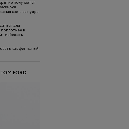
окрытие получается
маскируя
 самая светлая пудра
ситься для
е поплотнее в
ит избежать
ьзовать как финишный
, TOM FORD