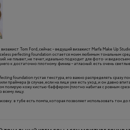
визажист Tom Ford, сейчас – ведущий визажист Marfa Make Up Studi
celess perfecting foundation остается моим любимым тональным сре
ий. не плывет, не течет, идеально подходит для фото- и видеосъем
днего к достаточно плотному. финиш – атласный. есть очень светлы
erfecting foundation густая текстура, его важно распределять сразу п
ли праймера (в случае, если на лице уже есть уход, и он давно впита
том полирую кожу кистью-баффером (плотно набитая с ровным срезо
 всему лицу.
ковку: в тубе есть помпа, которая позволяет использовать тон до 