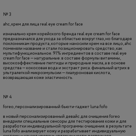
№ 3
ahc, крем для лица real eye cream for face
изначально крем корейского бренда real eye cream for face
предназначался для ухода за областью вокруг глаз, но благодаря
поклонникам продукта, которые наносили крем на все лицо, ahc
поменяли название и стали позиционировать средство, как
мультифункциональное. 91% ингредиентов в составе real eye
cream for face — натуральные. в составе формулы витамины,
высокоэффективные пептиды и природные масла, а в основе
средства — кокосовая вода и экстракт риса. финальный штрих в
ультралегкой микроэмульсии — гиалуроновая кислота,
возвращающая коже эластичность.
№ 4
foreo, персонализированный бьюти-гаджет luna fofo
в новый персонализированный девайс для очищения foreo
внедрили специальные сенсоры для тестирования кожи и для
разработки индивидуальной программы очищения. в результате
luna fofo анализирует кожу и разрабатывает индивидуальную