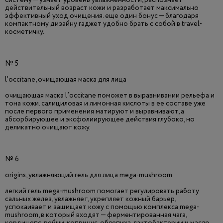
систему — узнает уровень увлажненности, распознает
действительный возраст кожи и разработает максимально
эффективный уход очищения. еще один бонус — благодаря
компактному дизайну гаджет удобно брать с собой в travel-
косметичку.
№ 5
l'occitane, очищающая маска для лица
очищающая маска l’occitane поможет в выравнивании рельефа и
тона кожи. салициловая и лимонная кислоты в ее составе уже
после первого применения матируют и выравнивают, а
абсорбирующее и эксфолиирующее действия глубоко, но
деликатно очищают кожу.
№ 6
origins, увлажняющий гель для лица mega-mushroom
легкий гель mega-mushroom помогает регулировать работу
сальных желез, увлажняет, укрепляет кожный барьер,
успокаивает и защищает кожу с помощью комплекса mega-
mushroom, в который входят — ферментированная чага,