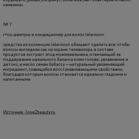
кордицепс, рейши, копринус, облепиха, лактобактерии и масло
камелины.
№ 7
r+co, шампунь и кондиционер для волос television
средства из коллекции television обещают сделать все, чтобы
волосы выглядели как на экране телевизора. в составе
продуктов экстракт ягод можжевельника, отвечающий за
поддержание идеального баланса кожи головы, увлажнение и
детокс, и масло семян бабассу — натуральный увлажняющий
ингредиент, славящийся восстанавливающими свойствами,
благодаря которым волосы становятся идеально гладкими и
напитанными.
Источник - love2beauty.ru