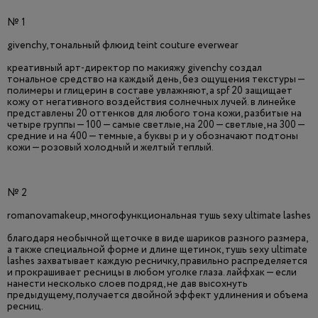
№ 1
givenchy, тональный флюид teint couture everwear
креативный арт-директор по макияжу givenchy создал
тональное средство на каждый день, без ощущения текстуры —
полимеры и глицерин в составе увлажняют, а spf 20 защищает
кожу от негативного воздействия солнечных лучей. в линейке
представлены 20 оттенков для любого тона кожи, разбитые на
четыре группы — 100 — самые светлые, на 200 — светлые, на 300 —
средние и на 400 — темные, а буквы p и y обозначают подтоны
кожи — розовый холодный и желтый теплый.
№ 2
romanovamakeup, многофункциональная тушь sexy ultimate lashes
благодаря необычной щеточке в виде шариков разного размера,
а также специальной форме и длине щетинок, тушь sexy ultimate
lashes захватывает каждую ресничку, правильно распределяется
и прокрашивает ресницы в любом уголке глаза. лайфхак — если
нанести несколько слоев подряд, не дав высохнуть
предыдущему, получается двойной эффект удлинения и объема
ресниц.