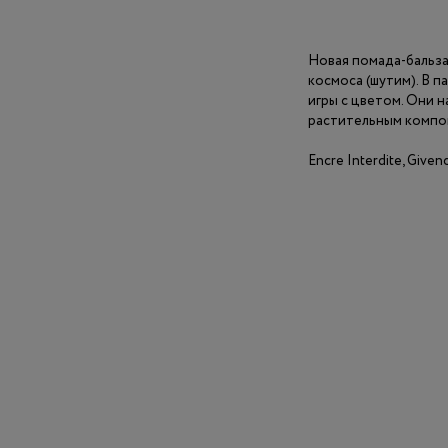
Новая помада-бальза
космоса (шутим). В 
игры с цветом. Они н
растительным компон
Encre Interdite, Given