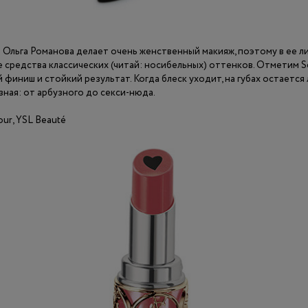
 Ольга Романова делает очень женственный макияж, поэтому в ее л
 средства классических (читай: носибельных) оттенков. Отметим S
финиш и стойкий результат. Когда блеск уходит, на губах остается 
ная: от арбузного до секси-нюда.
our, YSL Beauté