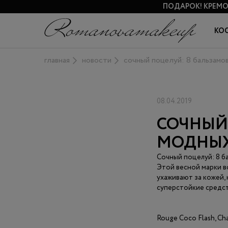
ПОДАРОК!
КРЕМО
КО
главная
новости
сочный поцелуй: 8 бальзамо
08.04.2019
СОЧНЫЙ
МОДНЫХ 
Сочный поцелуй: 8 б
Этой весной марки в
ухаживают за кожей,
суперстойкие средст
Rouge Coco Flash, Ch