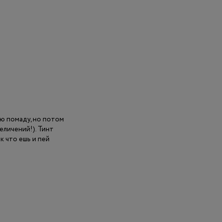
ую помаду, но потом
еличений!). Тинт
к что ешь и пей