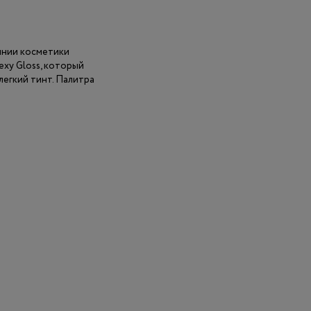
инии косметики
exy Gloss, который
легкий тинт. Палитра