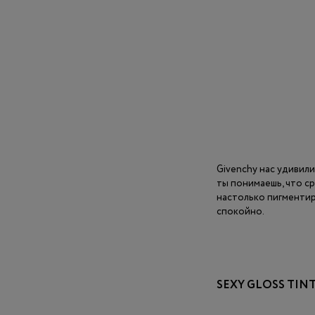
Givenchy нас удивили
ты понимаешь, что ср
настолько пигментир
спокойно.
SEXY GLOSS TI