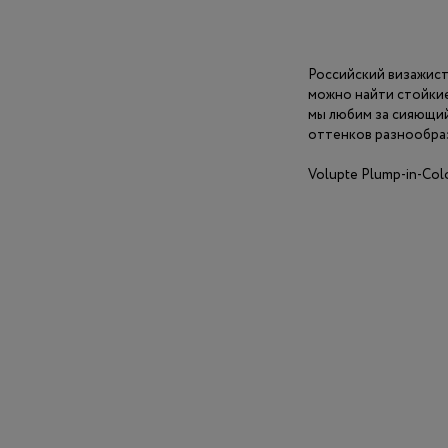
Российский визажист
можно найти стойкие
мы любим за сияющий 
оттенков разнообраз
Volupte Plump-in-Сol