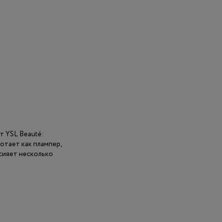
т YSL Beauté:
отает как плампер,
 сияет несколько