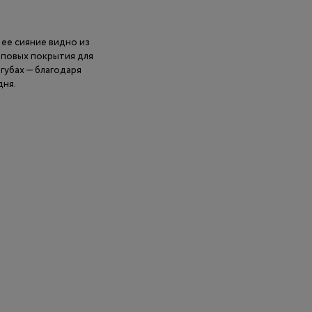
ее сияние видно из
топовых покрытия для
 губах — благодаря
дня.