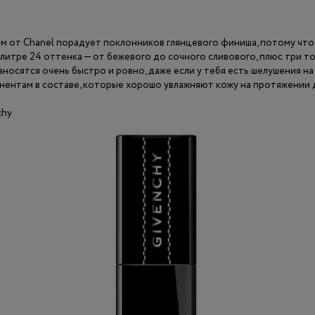
м от Chanel порадует поклонников глянцевого финиша, потому что 
палитре 24 оттенка — от бежевого до сочного сливового, плюс три 
аносятся очень быстро и ровно, даже если у тебя есть шелушения на
ентам в составе, которые хорошо увлажняют кожу на протяжении 
chy