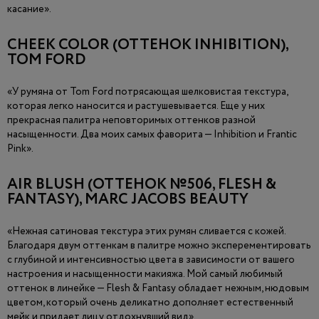
касание».
CHEEK COLOR (ОТТЕНОК INHIBITION),
TOM FORD
«У румяна от Tom Ford потрясающая шелковистая текстура,
которая легко наносится и растушевывается. Еще у них
прекрасная палитра неповторимых оттенков разной
насыщенности. Два моих самых фаворита — Inhibition и Frantic
Pink».
AIR BLUSH (ОТТЕНОК №506, FLESH &
FANTASY), MARC JACOBS BEAUTY
«Нежная сатиновая текстура этих румян сливается с кожей.
Благодаря двум оттенкам в палитре можно эксперементировать
с глубиной и интенсивностью цвета в зависимости от вашего
настроения и насыщенности макияжа. Мой самый любимый
оттенок в линейке — Flesh & Fantasy обладает нежным, нюдовым
цветом, который очень деликатно дополняет естественный
мейк и придает лицу отдохнувший вид».