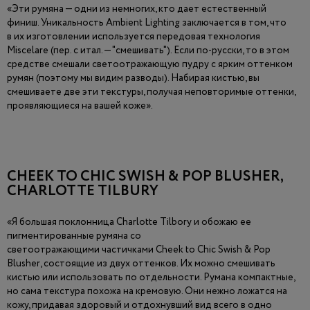
«Эти румяна — одни из немногих, кто дает естественный
финиш. Уникальность Ambient Lighting заключается в том, что
в их изготовлении используется передовая технология
Miscelare (пер. с итал. — "смешивать"). Если по-русски, то в этом
средстве смешали светоотражающую пудру c ярким оттенком
румян (поэтому мы видим разводы). Набирая кистью, вы
смешиваете две эти текстуры, получая неповторимые оттенки,
проявляющиеся на вашей коже».
CHEEK TO CHIC SWISH & POP BLUSHER,
CHARLOTTE TILBURY
«Я большая поклонница Charlotte Tilbory и обожаю ее
пигментированные румяна со
светоотражающими частичками Cheek to Chic Swish & Pop
Blusher, состоящие из двух оттенков. Их можно смешивать
кистью или использовать по отдельности. Румана компактные,
но сама текстура похожа на кремовую. Они нежно ложатся на
кожу, придавая здоровый и отдохнувший вид всего в одно