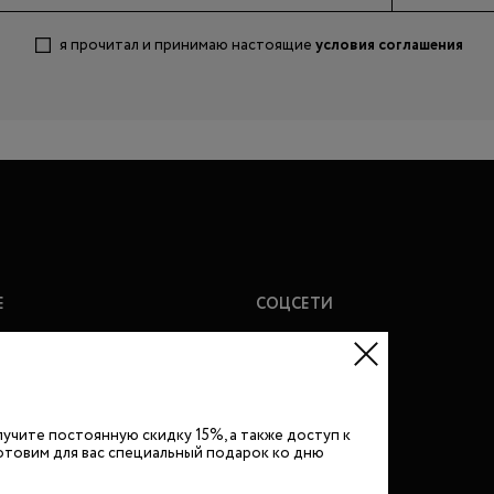
я прочитал и принимаю настоящие
условия соглашения
Е
СОЦСЕТИ
vamakeup
vk
youtube
ки
telegram
лучите постоянную скидку 15%, а также доступ к
отовим для вас специальный подарок ко дню