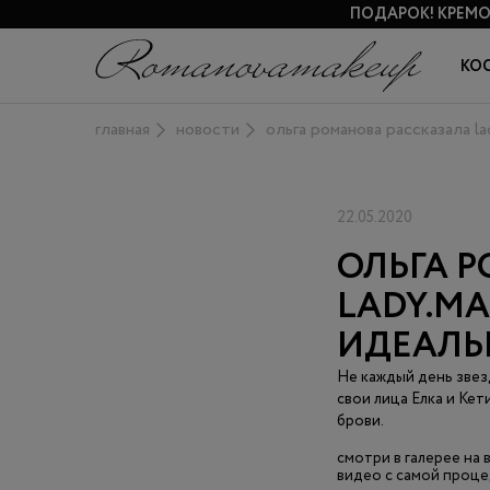
ПОДАРОК!
КРЕМО
КО
главная
новости
ольга романова рассказала l
22.05.2020
ОЛЬГА 
LADY.MA
ИДЕАЛЬ
Не каждый день звез
свои лица Елка и Ке
брови.
смотри в галерее на
видео с самой проц