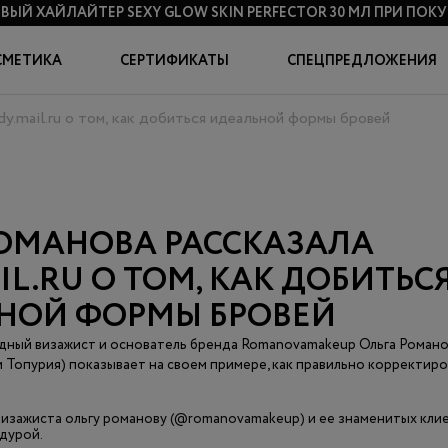
ВЫЙ ХАЙЛАЙТЕР SEXY GLOW SKIN PERFECTOR 30 МЛ
ПРИ ПОКУП
СМЕТИКА
СЕРТИФИКАТЫ
СПЕЦПРЕДЛОЖЕНИЯ
ady.mail.ru о том, как добиться идеальной формы бровей
РОМАНОВА РАССКАЗАЛА
IL.RU О ТОМ, КАК ДОБИТЬС
НОЙ ФОРМЫ БРОВЕЙ
дный визажист и основатель бренда Romanovamakeup Ольга Романо
ти Топурия) показывает на своем примере, как правильно корректир
 визажиста ольгу романову (@romanovamakeup) и ее знаменитых клие
едурой.