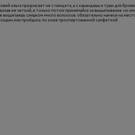
вей ольга предлагает не с пинцета, а с карандаша и туши для бров
делав ее четкой, и только потом принимайся за выщипывание. но им
не выщипаешь слишком много волосков. обязательно нанеси на мест
ксидин или пройдись по коже проспиртованной салфеткой.