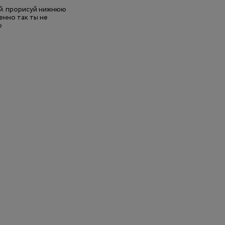
ей. прорисуй нижнюю
енно так ты не
о