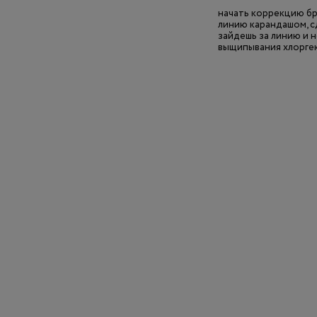
начать коррекцию бро
линию карандашом, с
зайдешь за линию и 
выщипывания хлорге