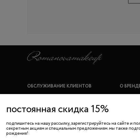
ОБСЛУЖИВАНИЕ КЛИЕНТОВ
О БРЕНД
где купить
о romano
постоянная скидка 15%
контакты
новости
ПОДПИСАТЬСЯ
оплата и доставка
видеоуро
подпишитесь на нашу рассылку, зарегистрируйтесь на сайте и по
секретным акциям и специальным предложениям. мы также подг
часто задаваемые вопросы
рождения!