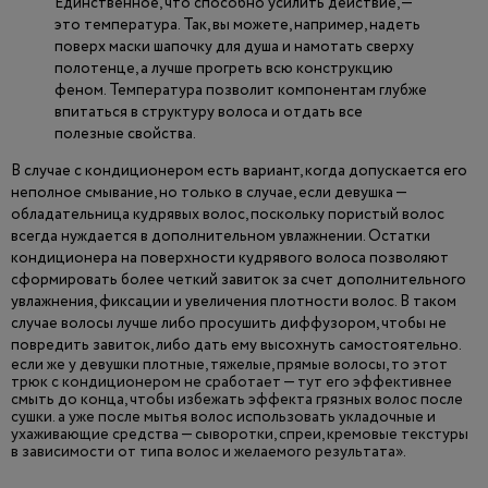
Единственное, что способно усилить действие, —
это температура. Так, вы можете, например, надеть
поверх маски шапочку для душа и намотать сверху
полотенце, а лучше прогреть всю конструкцию
феном. Температура позволит компонентам глубже
впитаться в структуру волоса и отдать все
полезные свойства.
В случае с кондиционером есть вариант, когда допускается его
неполное смывание, но только в случае, если девушка —
обладательница кудрявых волос, поскольку пористый волос
всегда нуждается в дополнительном увлажнении. Остатки
кондиционера на поверхности кудрявого волоса позволяют
сформировать более четкий завиток за счет дополнительного
увлажнения, фиксации и увеличения плотности волос. В таком
случае волосы лучше либо просушить диффузором, чтобы не
повредить завиток, либо дать ему высохнуть самостоятельно.
если же у девушки плотные, тяжелые, прямые волосы, то этот
трюк с кондиционером не сработает — тут его эффективнее
смыть до конца, чтобы избежать эффекта грязных волос после
сушки. а уже после мытья волос использовать укладочные и
ухаживающие средства — сыворотки, спреи, кремовые текстуры
в зависимости от типа волос и желаемого результата».