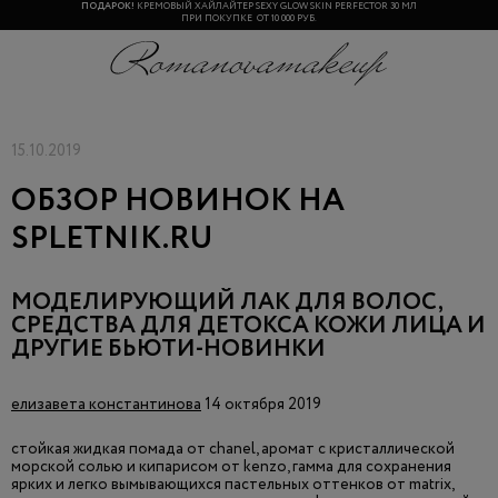
ПОДАРОК!
КРЕМОВЫЙ ХАЙЛАЙТЕР SEXY GLOW SKIN PERFECTOR 30 МЛ
ШОУРУМ
ОТКРЫТ
С 10.00-20.00 КАЖДЫЙ ДЕНЬ.
МОСКВА Б. ТРЕХГОРНЫЙ ПЕР., Д. 11, СТР.2, 2 ПОДЪЕЗД, 2 ЭТАЖ
ПРИ ПОКУПКЕ ОТ 10 000 РУБ.
15.10.2019
ОБЗОР НОВИНОК НА
SPLETNIK.RU
МОДЕЛИРУЮЩИЙ ЛАК ДЛЯ ВОЛОС,
СРЕДСТВА ДЛЯ ДЕТОКСА КОЖИ ЛИЦА И
ДРУГИЕ БЬЮТИ-НОВИНКИ
елизавета константинова
14
октября 2019
стойкая жидкая помада от chanel, аромат с кристаллической
морской солью и кипарисом от kenzo, гамма для сохранения
ярких и легко вымывающихся пастельных оттенков от matrix,