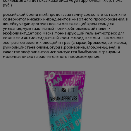
коллекция для детокса кожи лица vegan approves, mixit (от 545
руб.)
российский бренд mixit представил гамму средств, в которых не
содержится никаких ингредиентов животного происхождения. в
линейку vegan approves вошли освежающий крем-гель для
умывания, мультиактивный тоник, обновляющий пилинг-
эксфолиант, детокс-маска, тонизирующий гель-антистресс для
кожи век и антиоксидантный крем-флюид. все они — на основе
экстрактов зеленых овощей и трав (спаржи, брокколи, артишока,
рукколы, листьев оливы, огурца, розмарина, алоэ, женьшеня). в
качестве эксфолиантов используются бамбуковые гранулы и
молочная кислота растительного происхождения.