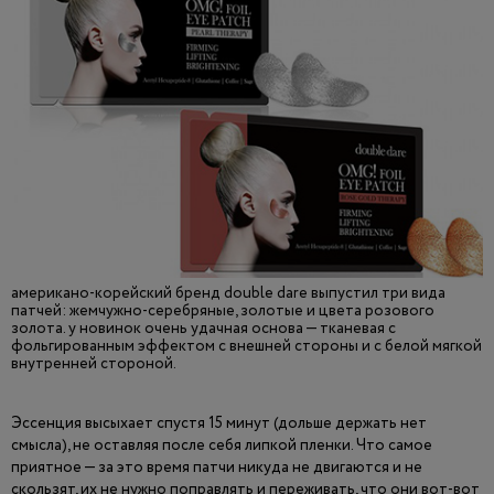
американо-корейский бренд double dare выпустил три вида
патчей: жемчужно-серебряные, золотые и цвета розового
золота. у новинок очень удачная основа — тканевая с
фольгированным эффектом с внешней стороны и с белой мягкой
внутренней стороной.
Эссенция высыхает спустя 15 минут (дольше держать нет
смысла), не оставляя после себя липкой пленки. Что самое
приятное — за это время патчи никуда не двигаются и не
скользят, их не нужно поправлять и переживать, что они вот-вот