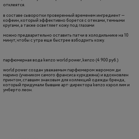
отклеятся.
в составе сыворотки проверенный временем ингредиент —
кофеин, который эффективно борется с отеками, темными
кругами, а также осветляет кожу под глазами
можно предварительно оставить патчи в холодильнике на 10
минут, чтобы с утра еще быстрее взбодрить кожу.
парфюмерная вода kenzo world power, kenzo (4 900 руб.)
world power создан уважаемым парфюмером жеромом ди
марино (учеником самого франсиса куркджяна) и вдохновлен
принтом, ставшим знаковым для коллекций одежды бренда,
который придумали бывшие арт-директора kenzo кэрол лим и
умберто леон.