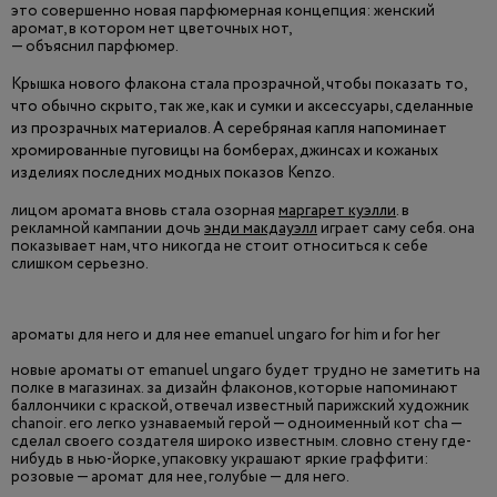
это совершенно новая парфюмерная концепция: женский
аромат, в котором нет цветочных нот,
— объяснил парфюмер.
Крышка нового флакона стала прозрачной, чтобы показать то,
что обычно скрыто, так же, как и сумки и аксессуары, сделанные
из прозрачных материалов. А серебряная капля напоминает
хромированные пуговицы на бомберах, джинсах и кожаных
изделиях последних модных показов Kenzo.
лицом аромата вновь стала озорная
маргарет куэлли
. в
рекламной кампании дочь
энди макдауэлл
играет саму себя. она
показывает нам, что никогда не стоит относиться к себе
слишком серьезно.
ароматы для него и для нее emanuel ungaro for him и for her
новые ароматы от emanuel ungaro будет трудно не заметить на
полке в магазинах. за дизайн флаконов, которые напоминают
баллончики с краской, отвечал известный парижский художник
chanoir. его легко узнаваемый герой — одноименный кот cha —
сделал своего создателя широко известным. словно стену где-
нибудь в нью-йорке, упаковку украшают яркие граффити:
розовые — аромат для нее, голубые — для него.