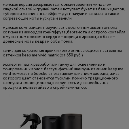
женская версия раскрывается горьким зеленым миндалем,
сладкой сливой и грушей. затем вступает букет из белых цветов,
тубероз и жасмина. в шлейфе — дуэт пачули и сандала, а также
согревающие ноты мускуса и ванили.
мужская композиция получилась с восточным акцентом. она
соткана из аккордов грейпфрута, бергамота и острого коктейля
с мускатным орехом. в сердце — корица с ирисом, а в базе —
древесные ноты кедра и бобы тонка.
гамма для сохранения ярких и легко вымывающихся пастельных
оттенков keep me vivid, matrix (от 650 руб.)
эксперты matrix разработали гамму для осветленных и
тонированных волос. бессульфатный шампунь из линии keep me
vivid помогает в борьбе с негативным влиянием хлорана, из-за
которого цвет становится тусклым. помимо традиционного
шампуня и кондиционера, в серии есть и два необычных
продукта: вельветайзер и спрей-ламинатор.