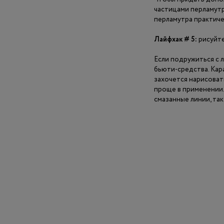
частицами перламутр
перламутра практиче
Лайфхак # 5:
рисуйте
Если подружиться с л
бьюти-средства. Кар
захочется нарисоват
проще в применении. 
смазанные линии, так