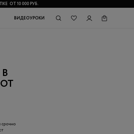
КЕ ОТ 10 000 РУБ.
ВИДЕОУРОКИ
 В
 ОТ
м срочно
ст