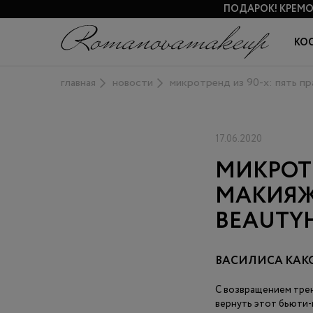
ПОДАРОК!
КРЕМО
КО
главная
новости
микротренд из 90-х: пять пр
17.06.2020
МИКРОТР
МАКИЯЖ
BEAUTY
ВАСИЛИСА КАК
С возвращением тренд
вернуть этот бьюти-