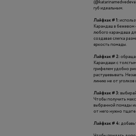
(@katarinamedvedeva
губ идеальным.
Лайфхак # 1:
использ
Карандаш в бежевом 
любого карандаша дл
создавая слегка разм
яркость помады.
Лайфхак # 2:
обращай
Карандаши с толстым
грифелем удобно рисо
растушевывать. Неза
линию не от уголков г
Лайфхак # 3:
выбирай
Чтобы получить макс
выбранной помады ил
от него нужно тщате
Лайфхак # 4:
добавь
Чтобы придать допол