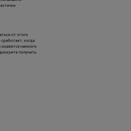
частички
аться от этого
 сработает, когда
и окажется намного
 рискуете получить