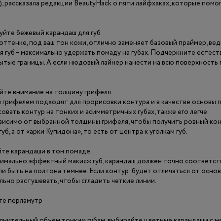
), рассказала редакции BeautyHack о пяти лайфхаках, которые помо
уйте бежевый карандаш для губ
оттенке, под ваш тон кожи, отлично заменяет базовый праймер, вед
я губ – максимально удержать помаду на губах. Подчеркните естест
ытые границы. А если нюдовый лайнер нанести на всю поверхность г
те внимание на толщину грифеля
 грифелем подходят для прорисовки контура и в качестве основы п
вать контур на тонких и асимметричных губах, также его легче
висимо от выбранной толщины грифеля, чтобы получить ровный кон
уб, а от «арки Купидона», то есть от центра к уголкам губ.
те карандаши в тон помаде
имально эффектный макияж губ, карандаш должен точно соответст
и быть на полтона темнее. Если контур будет отличаться от основ
льно растушевать, чтобы сгладить четкие линии.
те перламутр
нительный объем тонким губам, выбирайте цветные карандаши с 