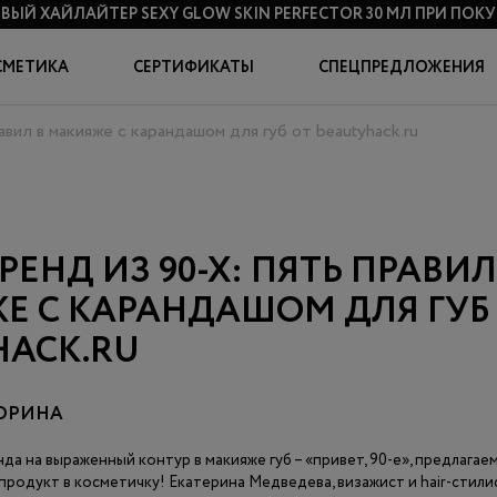
ВЫЙ ХАЙЛАЙТЕР SEXY GLOW SKIN PERFECTOR 30 МЛ
ПРИ ПОКУП
СМЕТИКА
СЕРТИФИКАТЫ
СПЕЦПРЕДЛОЖЕНИЯ
авил в макияже с карандашом для губ от beautyhack.ru
ЕНД ИЗ 90-Х: ПЯТЬ ПРАВИЛ
Е С КАРАНДАШОМ ДЛЯ ГУБ
HACK.RU
ОРИНА
а на выраженный контур в макияже губ – «привет, 90-е», предлагае
продукт в косметичку! Екатерина Медведева, визажист и hair-стили