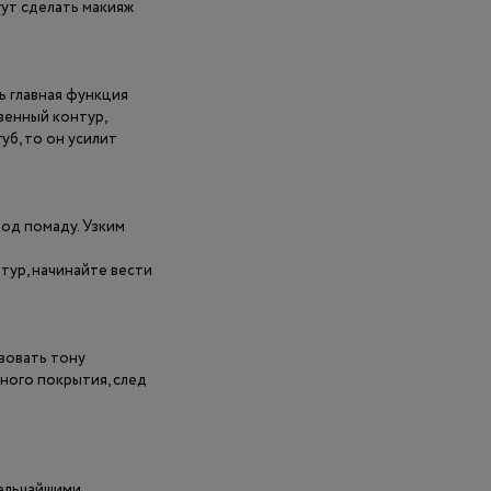
гут сделать макияж
ь главная функция
венный контур,
уб, то он усилит
од помаду. Узким
тур, начинайте вести
вовать тону
ного покрытия, след
мельчайшими