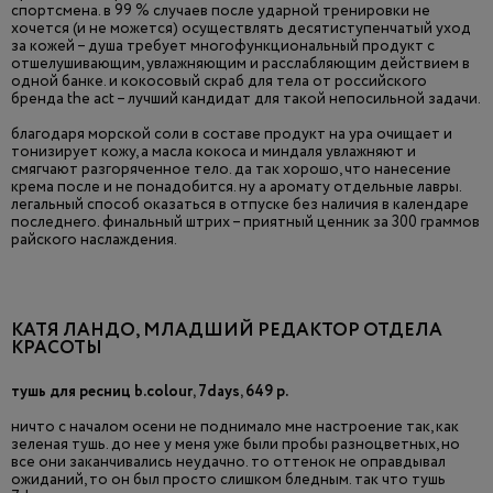
спортсмена. в 99 % случаев после ударной тренировки не
хочется (и не можется) осуществлять десятиступенчатый уход
за кожей – душа требует многофункциональный продукт с
отшелушивающим, увлажняющим и расслабляющим действием в
одной банке. и кокосовый скраб для тела от российского
бренда the act – лучший кандидат для такой непосильной задачи.
благодаря морской соли в составе продукт на ура очищает и
тонизирует кожу, а масла кокоса и миндаля увлажняют и
смягчают разгоряченное тело. да так хорошо, что нанесение
крема после и не понадобится. ну а аромату отдельные лавры.
легальный способ оказаться в отпуске без наличия в календаре
последнего. финальный штрих – приятный ценник за 300 граммов
райского наслаждения.
КАТЯ ЛАНДО, МЛАДШИЙ РЕДАКТОР ОТДЕЛА
КРАСОТЫ
тушь для ресниц b.colour, 7days, 649 р.
ничто с началом осени не поднимало мне настроение так, как
зеленая тушь. до нее у меня уже были пробы разноцветных, но
все они заканчивались неудачно. то оттенок не оправдывал
ожиданий, то он был просто слишком бледным. так что тушь