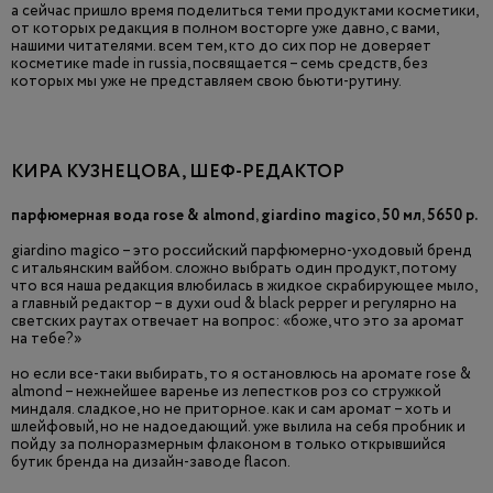
а сейчас пришло время поделиться теми продуктами косметики,
от которых редакция в полном восторге уже давно, с вами,
нашими читателями. всем тем, кто до сих пор не доверяет
косметике made in russia, посвящается – семь средств, без
которых мы уже не представляем свою бьюти-рутину.
КИРА КУЗНЕЦОВА, ШЕФ-РЕДАКТОР
парфюмерная вода rose & almond, giardino magico, 50 мл, 5650 р.
giardino magico – это российский парфюмерно-уходовый бренд
с итальянским вайбом. сложно выбрать один продукт, потому
что вся наша редакция влюбилась в жидкое скрабирующее мыло,
а главный редактор – в духи oud & black pepper и регулярно на
светских раутах отвечает на вопрос: «боже, что это за аромат
на тебе?»
но если все-таки выбирать, то я остановлюсь на аромате rose &
almond – нежнейшее варенье из лепестков роз со стружкой
миндаля. сладкое, но не приторное. как и сам аромат – хоть и
шлейфовый, но не надоедающий. уже вылила на себя пробник и
пойду за полноразмерным флаконом в только открывшийся
бутик бренда на дизайн-заводе flacon.