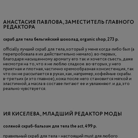
АНАСТАСИЯ ПАВЛОВА, ЗАМЕСТИТЕЛЬ ГЛАВНОГО
РЕДАКТОРА
скраб для тела бельгийский шоколад, organic shop, 273 р.
officially лучший скраб для тела, который у меня когда-либо был (а
перепробовала я их действительно немало). во-первых,
благодаря насыщенному аромату его так и хочется съесть, даже
несмотря на то, что я не люблю сладкое. во-вторых, у него
приятная и плотная, частично кремообразная консистенция, так
что он не рассыпается в руках, как, например, кофейные скрабы.
в-третьих (и это главное), кожа после него становится мягкой и
эластичной, а масла в составе питают ее и увлажняют. и да, это
реально чувствуется.
ИЯ КИСЕЛЕВА, МЛАДШИЙ РЕДАКТОР МОДЫ
соляной скраб-бальзам для тела the act, 499 р.
правильный скраб для тела – настоящий must для любого