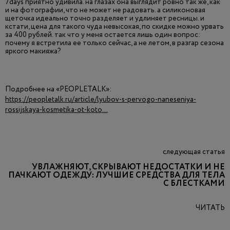
7days приятно удивила. на глазах она выглядит ровно так же, как
и на фотографии, что не может не радовать. а силиконовая
щеточка идеально точно разделяет и удлиняет ресницы. и
кстати, цена для такого чуда невысокая, по скидке можно урвать
за 400 рублей. так что у меня остается лишь один вопрос:
почему я встретила ее только сейчас, а не летом, в разгар сезона
яркого макияжа?
Подробнее на «PEOPLETALK»:
https://peopletalk.ru/article/lyubov-s-pervogo-naneseniya-
rossijskaya-kosmetika-ot-koto...
следующая статья
УВЛАЖНЯЮТ, СКРЫВАЮТ НЕДОСТАТКИ И НЕ
ПАЧКАЮТ ОДЕЖДУ: ЛУЧШИЕ СРЕДСТВА ДЛЯ ТЕЛА
С БЛЕСТКАМИ
ЧИТАТЬ