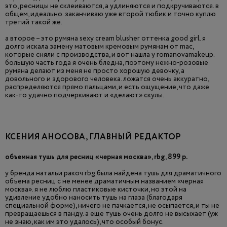
это, ресницы не склеиваются, а удлиняются и подкручиваются. в
общем, идеально. заканчиваю уже второй тюбик и точно куплю
третий такой же.
а второе – это румяна sexy cream blusher оттенка good girl. я
долго искала замену матовым кремовым румянам от mac,
которые сняли с производства, и вот нашла у romanovamakeup.
большую часть года я очень бледна, поэтому нежно-розовые
румяна делают из меня не просто хорошую девочку, а
довольного и здорового человека. ложатся очень аккуратно,
распределяются прямо пальцами, и есть ощущение, что даже
как-то удачно подчеркивают и «делают» скулы.
КСЕНИЯ АНОСОВА, ГЛАВНЫЙ РЕДАКТОР
объемная тушь для ресниц «черная москва», rbg, 899 р.
у бренда натальи ракоч rbg была найдена тушь для драматичного
объема ресниц с не менее драматичным названием «черная
москва». я не люблю пластиковые кисточки, но этой на
удивление удобно наносить тушь на глаза (благодаря
специальной форме), ничего не пачкается, не осыпается, и ты не
превращаешься в панду. а еще тушь очень долго не высыхает (уж
не знаю, как им это удалось), что особый бонус.