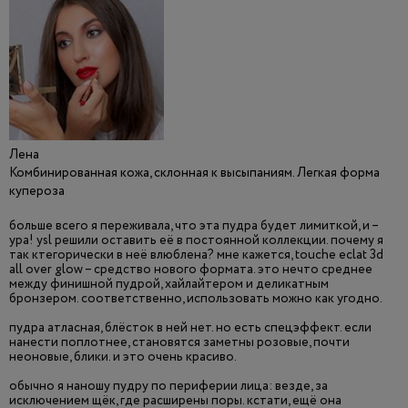
Лена
Комбинированная кожа, склонная к высыпаниям. Легкая форма
купероза
больше всего я переживала, что эта пудра будет лимиткой, и –
ура! ysl решили оставить её в постоянной коллекции. почему я
так ктегорически в неё влюблена? мне кажется, touche eclat 3d
all over glow – средство нового формата. это нечто среднее
между финишной пудрой, хайлайтером и деликатным
бронзером. соответственно, использовать можно как угодно.
пудра атласная, блёсток в ней нет. но есть спецэффект. если
нанести поплотнее, становятся заметны розовые, почти
неоновые, блики. и это очень красиво.
обычно я наношу пудру по периферии лица: везде, за
исключением щёк, где расширены поры. кстати, ещё она