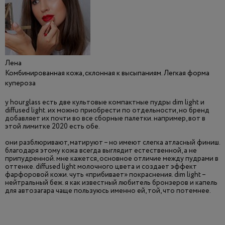
Лена
Комбинированная кожа, склонная к высыпаниям. Легкая форма
купероза
у hourglass есть две культовые компактные пудры dim light и
diffused light. их можно приобрести по отдельности, но бренд
добавляет их почти во все сборные палетки. например, вот в
этой лимитке 2020 есть обе.
они разблюривают, матируют – но имеют слегка атласный финиш.
благодаря этому кожа всегда выглядит естественной, а не
припудренной. мне кажется, основное отличие между пудрами в
оттенке. diffused light молочного цвета и создает эффект
фарфоровой кожи. чуть «прибивает» покраснения. dim light –
нейтральный беж. я как известный любитель бронзеров и капель
для автозагара чаще пользуюсь именно ей, той, что потемнее.