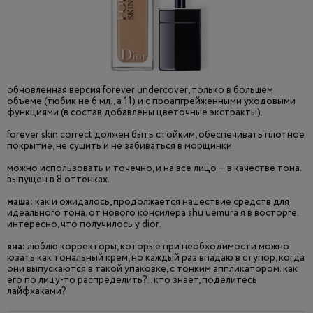
обновленная версия forever undercover, только в большем
объеме (тюбик не 6 мл., а 11) и с проапгрейженными уходовыми
функциями (в состав добавлены цветочные экстракты).
forever skin correct должен быть стойким, обеспечивать плотное
покрытие, не сушить и не забиваться в морщинки.
можно использовать и точечно, и на все лицо — в качестве тона.
выпущен в 8 оттенках.
маша:
как и ожидалось, продолжается нашествие средств для
идеального тона. от нового консилера shu uemura я в восторге.
интересно, что получилось у dior.
яна:
люблю корректоры, которые при необходимости можно
юзать как тональный крем, но каждый раз впадаю в ступор, когда
они выпускаются в такой упаковке, с тонким аппликатором. как
его по лицу-то распределить?.. кто знает, поделитесь
лайфхаками?