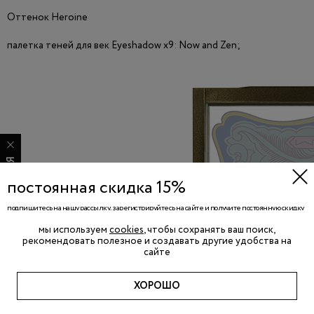
Оттенок Heroine
палетка теней для век Eyeshadow x9: Now and Zen;
ПОДПИСАТЬСЯ
постоянная скидка 15%
подпишитесь на нашу рассылку, зарегистрируйтесь на сайте и получите постоянную скидку
15%, а также доступ к секретным акциям и специальным предложениям. мы также
подготовим для вас специальный подарок ко дню рождения!
мы используем
cookies
, чтобы сохранять ваш поиск,
рекомендовать полезное и создавать другие удобства на
сайте
ХОРОШО
ПОДПИСАТЬСЯ