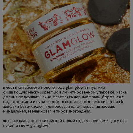
в честь китайского нового года glamglow выпустили
очищающую маску supermud в лимитированной упаковке. маска
должна подсушвать акне, осветлять черные точки, бороться с
подкожниками и сужать поры. в составе комплекс кислот из 6
альфа- и бета-кислот: гликолевая, молочная, салициловая,
миндальная, азелаиновая и пировиноградная.
яна:
все классно, но китайский новый год тут при чем? где у нас
пекин, а где — glamglow?