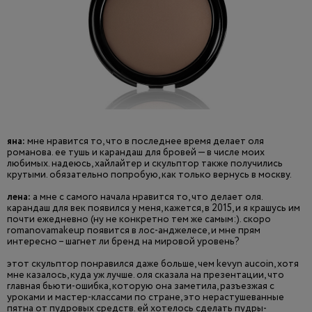
яна:
мне нравится то, что в последнее время делает оля
романова. ее тушь и карандаш для бровей — в числе моих
любимых. надеюсь, хайлайтер и скульптор также получились
крутыми. обязательно попробую, как только вернусь в москву.
лена:
а мне с самого начала нравится то, что делает оля.
карандаш для век появился у меня, кажется, в 2015, и я крашусь им
почти ежедневно (ну не конкретно тем же самым:). скоро
romanovamakeup появится в лос-анджелесе, и мне прям
интересно – шагнет ли бренд на мировой уровень?
этот скульптор понравился даже больше, чем kevyn aucoin, хотя
мне казалось, куда уж лучше. оля сказала на презентации, что
главная бьюти-ошибка, которую она заметила, разъезжая с
уроками и мастер-классами по стране, это нерастушеванные
пятна от пудровых средств. ей хотелось сделать пудры-