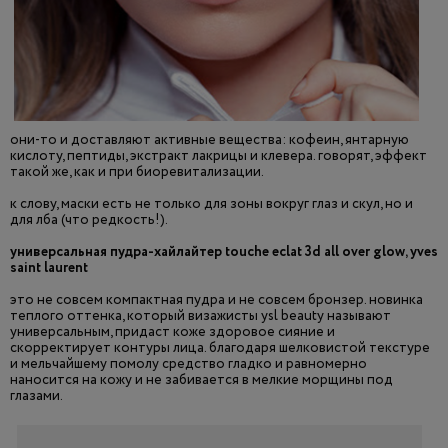
они-то и доставляют активные вещества: кофеин, янтарную
кислоту, пептиды, экстракт лакрицы и клевера. говорят, эффект
такой же, как и при биоревитализации.
к слову, маски есть не только для зоны вокруг глаз и скул, но и
для лба (что редкость!).
универсальная пудра-хайлайтер touche eclat 3d all over glow, yves
saint laurent
это не совсем компактная пудра и не совсем бронзер. новинка
теплого оттенка, который визажисты ysl beauty называют
универсальным, придаст коже здоровое сияние и
скорректирует контуры лица. благодаря шелковистой текстуре
и мельчайшему помолу средство гладко и равномерно
наносится на кожу и не забивается в мелкие морщины под
глазами.