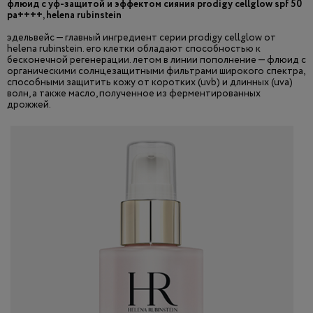
флюид с уф-защитой и эффектом сияния prodigy cellglow spf 50
pa++++, helena rubinstein
эдельвейс — главный ингредиент серии prodigy cellglow от
helena rubinstein. его клетки обладают способностью к
бесконечной регенерации. летом в линии пополнение — флюид с
органическими солнцезащитными фильтрами широкого спектра,
способными защитить кожу от коротких (uvb) и длинных (uva)
волн, а также масло, полученное из ферментированных
дрожжей.