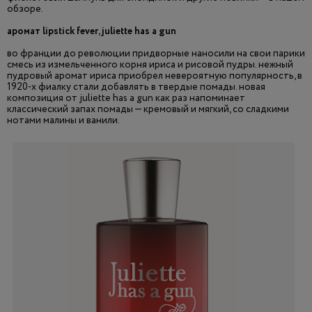
обзоре.
аромат lipstick fever, juliette has a gun
во франции до революции придворные наносили на свои парики
смесь из измельченного корня ириса и рисовой пудры. нежный
пудровый аромат ириса приобрел невероятную популярность, в
1920-х фиалку стали добавлять в твердые помады. новая
композиция от juliette has a gun как раз напоминает
классический запах помады — кремовый и мягкий, со сладкими
нотами малины и ванили.