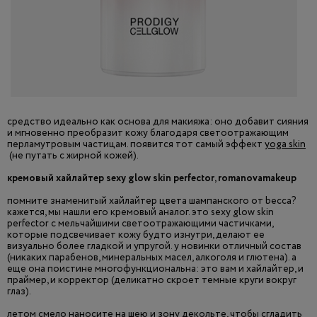
средство идеально как основа для макияжа: оно добавит сияния
и мгновенно преобразит кожу благодаря светоотражающим
перламутровым частицам. появится тот самый эффект
yoga skin
(не путать с жирной кожей).
кремовый хайлайтер sexy glow skin perfector, romanovamakeup
помните знаменитый хайлайтер цвета шампанского от becca?
кажется, мы нашли его кремовый аналог. это sexy glow skin
perfector с мельчайшими светоотражающими частичками,
которые подсвечивает кожу будто изнутри, делают ее
визуально более гладкой и упругой. у новинки отличный состав
(никаких парабенов, минеральных масел, алкоголя и глютена). а
еще она поистине многофункциональна: это вам и хайлайтер, и
праймер, и корректор (деликатно скроет темные круги вокруг
глаз).
летом смело наносите на шею и зону декольте, чтобы сгладить