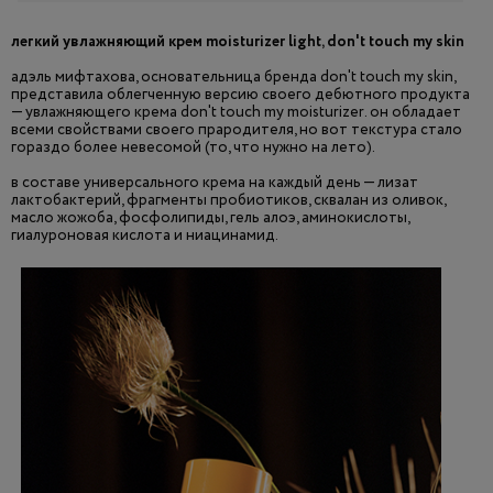
легкий увлажняющий крем moisturizer light, don't touch my skin
адэль мифтахова, основательница бренда don't touch my skin,
представила облегченную версию своего дебютного продукта
— увлажняющего крема don't touch my moisturizer. он обладает
всеми свойствами своего прародителя, но вот текстура стало
гораздо более невесомой (то, что нужно на лето).
в составе универсального крема на каждый день — лизат
лактобактерий, фрагменты пробиотиков, сквалан из оливок,
масло жожоба, фосфолипиды, гель алоэ, аминокислоты,
гиалуроновая кислота и ниацинамид.