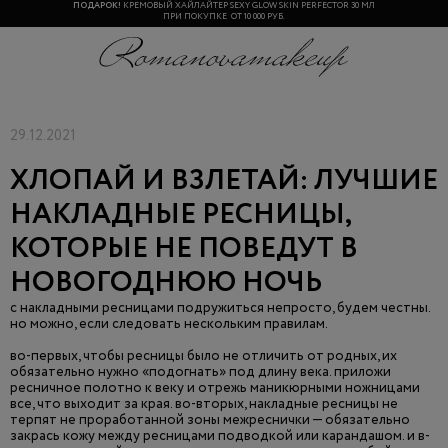
ПОДАРОК!
КРЕМОВЫЙ ХАЙЛАЙТЕР SEXY GLOW SKIN PERFECTOR 30 МЛ
ПРИ ПОКУПКЕ ОТ 10 000 РУБ.
29.12.2021
ХЛОПАЙ И ВЗЛЕТАЙ: ЛУЧШИЕ
НАКЛАДНЫЕ РЕСНИЦЫ,
КОТОРЫЕ НЕ ПОВЕДУТ В
НОВОГОДНЮЮ НОЧЬ
с накладными ресницами подружиться непросто, будем честны.
но можно, если следовать нескольким правилам.
во-первых, чтобы ресницы было не отличить от родных, их
обязательно нужно «подогнать» под длину века. приложи
ресничное полотно к веку и отрежь маникюрными ножницами
все, что выходит за края. во-вторых, накладные ресницы не
терпят не проработанной зоны межреснички — обязательно
закрась кожу между ресницами подводкой или карандашом. и в-