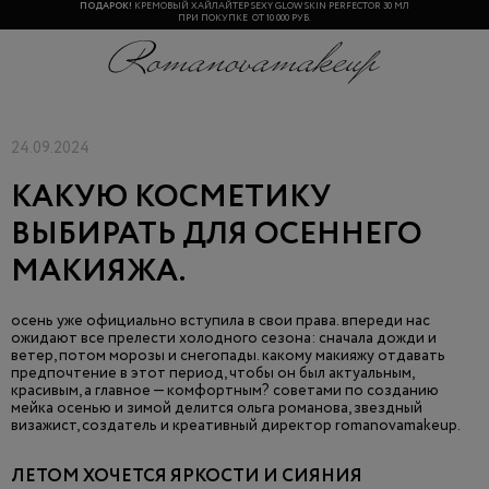
ПОДАРОК!
КРЕМОВЫЙ ХАЙЛАЙТЕР SEXY GLOW SKIN PERFECTOR 30 МЛ
ПРИ ПОКУПКЕ ОТ 10 000 РУБ.
24.09.2024
КАКУЮ КОСМЕТИКУ
ВЫБИРАТЬ ДЛЯ ОСЕННЕГО
МАКИЯЖА.
осень уже официально вступила в свои права. впереди нас
ожидают все прелести холодного сезона: сначала дожди и
ветер, потом морозы и снегопады. какому макияжу отдавать
предпочтение в этот период, чтобы он был актуальным,
красивым, а главное — комфортным? советами по созданию
мейка осенью и зимой делится ольга романова, звездный
визажист, создатель и креативный директор romanovamakeup.
ЛЕТОМ ХОЧЕТСЯ ЯРКОСТИ И СИЯНИЯ