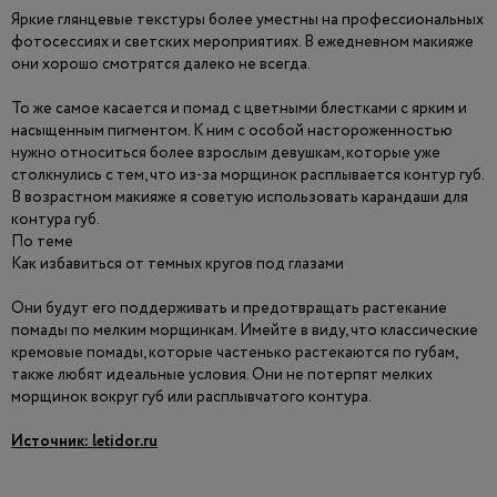
Яркие глянцевые текстуры более уместны на профессиональных
фотосессиях и светских мероприятиях. В ежедневном макияже
они хорошо смотрятся далеко не всегда.
То же самое касается и помад с цветными блестками с ярким и
насыщенным пигментом. К ним с особой настороженностью
нужно относиться более взрослым девушкам, которые уже
столкнулись с тем, что из-за морщинок расплывается контур губ.
В возрастном макияже я советую использовать карандаши для
контура губ.
По теме
Как избавиться от темных кругов под глазами
Они будут его поддерживать и предотвращать растекание
помады по мелким морщинкам. Имейте в виду, что классические
кремовые помады, которые частенько растекаются по губам,
также любят идеальные условия. Они не потерпят мелких
морщинок вокруг губ или расплывчатого контура.
Источник:
letidor.ru