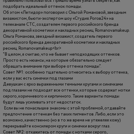
правильно пользоваться. Пришло время узнать секреты, как
подобрать идеальный оттенок помады.
Об этом «Летидор» поговорил с Ольгой Романовой, звездным
визажистом, бьюти-экспертом шоу «Студия.Рогов24» на
телеканале СТС, создателем первого российского бренда
декоративной косметики и накладных ресниц Romanovamakeup.
Ольга Романова, звездный визажист, создатель первого
российского бренда декоративной косметики и накладных
ресниц Romanovamakeup<br>
"В целом, я считаю, что не бывает неподходящих оттенков.
Просто есть нюансы, на которые обязательно следует
обращать внимание при выборе оттенка помады".
Совет №1: особенно тщательно отнеситесь к выбору оттенка,
если у вас есть синячки под глазами
Девушкам с ярко выраженными темными кругами и синячками
под глазами не подходят все оттенки, которые содержат нотки
серого, коричневого и кирпичного. Такие варианты помады
будут лишь усиливать этот недостаток.
Если вы не понаслышке знакомы с этой проблемой, отдавайте
предпочтение оттенкам без таких пигментов. Либо, если это
возможно, качественно (но в то же время не утяжеляя кожу)
перекрывайте консилером круги и синячки вокруг глаз.
Совет №2: откажитесь от помады с нотками серого,