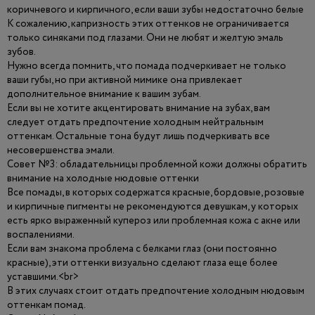
коричневого и кирпичного, если ваши зубы недостаточно белые
К сожалению, капризность этих оттенков не ограничивается
только синяками под глазами. Они не любят и желтую эмаль
зубов.
Нужно всегда помнить, что помада подчеркивает не только
ваши губы, но при активной мимике она привлекает
дополнительное внимание к вашим зубам.
Если вы не хотите акцентировать внимание на зубах, вам
следует отдать предпочтение холодным нейтральным
оттенкам. Остальные тона будут лишь подчеркивать все
несовершенства эмали.
Совет №3: обладательницы проблемной кожи должны обратить
внимание на холодные нюдовые оттенки
Все помады, в которых содержатся красные, бордовые, розовые
и кирпичные пигменты не рекомендуются девушкам, у которых
есть ярко выраженный купероз или проблемная кожа с акне или
воспалениями.
Если вам знакома проблема с белками глаз (они постоянно
красные), эти оттенки визуально сделают глаза еще более
уставшими.<br>
В этих случаях стоит отдать предпочтение холодным нюдовым
оттенкам помад.