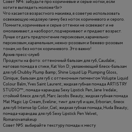
Совет №4: забудьте про коричневые и серые нотки, если
хотите выглядеть моложе<br>
Что касается возрастного макияжа, я советую использовать
освежающую нюдовую гамму без ноток коричневого и серого.
Помните, коричневые и серые оттенки не освежают и не
омолаживают, а наоборот, подчеркивают и придают возраст.
Лучше отдать предпочтение персиковым, карамельно-
персиковым, карамельным, нежно-розовым и бежево-розовым
тонам, но без ноток коричневого. Это важно!
Архив пресс-служб
Продукты на фото: оттеночный бальзам для губ, Caudalie;
матовая помада в стике, Kat Von D; увлажняющий блеск-бальзам
для губ Chubby Plump &amp; Shine Liquid Lip Plumping Gloss,
Clinique; бальзам для губ с оттеночным пигментом Volupte Liquid
Colour Balm, Yves Saint Laurent; жидкая губная помада ARTISTRY
STUDIO™; помада-карандаш Sexy Lipstick Pen, Jane Iredale;
стойкий блеск для губ, Marc Jacobs Beauty; жидкая губная помада
Mat Magic Lip Cream, Eveline; тинт для губ и щек, Erborian; блеск
для губ Intense lip Color, Ciel; жидкая губная помада, Huda Beauty;
помада-карандаш для губ Sexy Lipstick Pen Velvet,
Romanovamakeup
Совет №5: выбирайте текстуру помады к месту