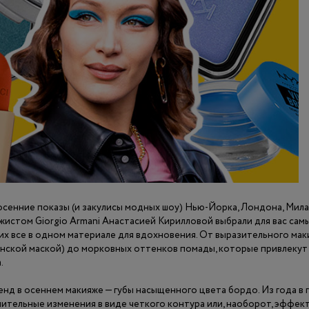
сенние показы (и закулисы модных шоу) Нью-Йорка, Лондона, Мила
жистом Giorgio Armani Анастасией Кирилловой выбрали для вас сам
их все в одном материале для вдохновения. От выразительного маки
нской маской) до морковных оттенков помады, которые привлекут
.
нд в осеннем макияже — губы насыщенного цвета бордо. Из года в 
ительные изменения в виде четкого контура или, наоборот, эффект