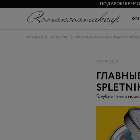
ПОДАРОК!
КРЕМО
КО
главная
новости
главные осенние бьюти-тренд
02.09.2020
ГЛАВНЫ
SPLETNI
Голубые тени и морк