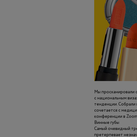
Мы просканировали о
с национальным виза
тенденции. Собрали 
сочетается с медици
конференции в Zoom
Винные губы
Самый очевидный тре
претерпевает незнач