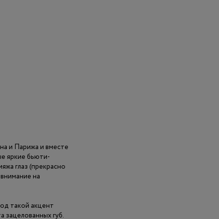
на и Парижа и вместе
ые яркие бьюти-
яжа глаз (прекрасно
 внимание на
год такой акцент
а зацелованных губ.