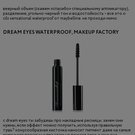
веерный объем (скажем «спасибо» специальному аппликатору),
разделение, угольно-черный тон и водостойкость – все это о
cils sensational waterproof от maybelline. не проходи мимо.
DREAM EYES WATERPROOF, MAKEUP FACTORY
c dream eyes ты забудешь про накладные ресницы. зачем они
нужны, если эффект можно получить, используя правильную
тушь? конусообразная кисточка наносит пигмент даже на самые