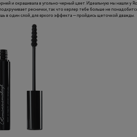
орней и окрашивала в угольно-черный цвет. Идеальную мы нашли у 
 подкручивает реснички, так что керлер тебе больше не понадобитс
ушь в один слой, для яркого эффекта — пройдись щеточкой дважды.