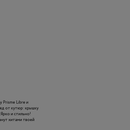
Prisme Libre и
яд от кутюр: крышку
 Ярко и стильно!
анут хитами твоей