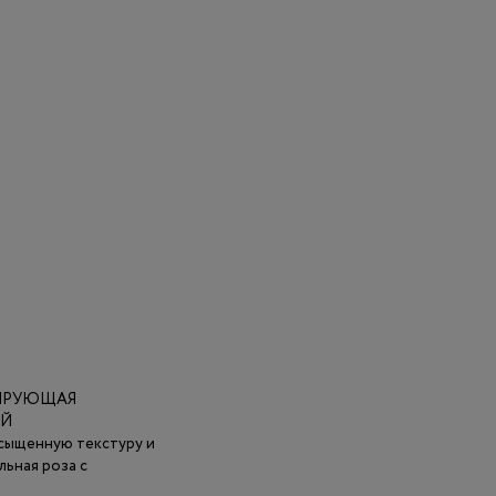
АТИРУЮЩАЯ
ЕЙ
асыщенную текстуру и
льная роза с