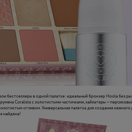
 свои бестселлеры в одной палатке: идеальный бронзер Hoola без р
румяна Coralista с золотистыми частичками, хайлатеры — персиковы
золотистым отливом. Универсальная палетка для создания нежного
я найдена!