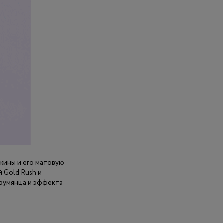
ыжины и его матовую
й Gold Rush и
 румянца и эффекта