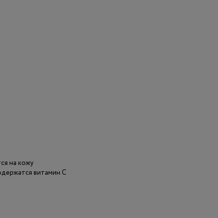
ся на кожу
одержатся витамин С