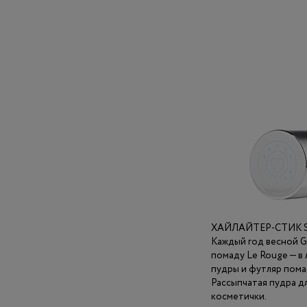
ХАЙЛАЙТЕР-СТИК SK
Каждый год весной G
помаду Le Rouge — в 
пудры и футляр пома
Рассыпчатая пудра д
косметички.