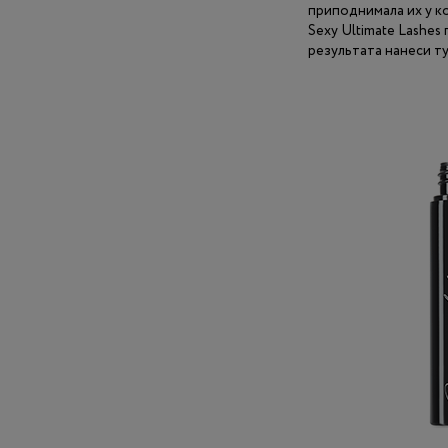
приподнимала их у к
Sexy Ultimate Lashes
результата нанеси т