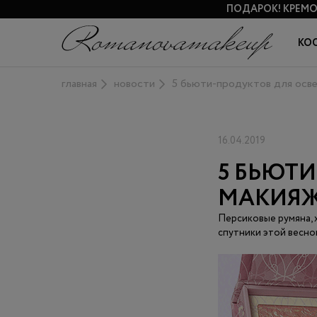
ПОДАРОК!
КРЕМО
КО
главная
новости
5 бьюти-продуктов для осв
16.04.2019
5 БЬЮТ
МАКИЯ
Персиковые румяна, 
спутники этой весно