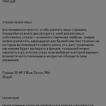
1463 руб.
стразы на все лицо
все гениальное просто. чтобы усыпать лицо стразами,
понадобится всего два продукта: клей для ресниц и,
собственно, стразы — и немного терпения. лайфхак: сперва
можно разметить карандашом для бровей или глаз точечки, на
которые вы планируете клеить камни. это даст понимание,
как макияж будет выглядеть в финале. тональный можно
наносить и до, и после страз. если выбираете второй вариант,
возьмите кисть поменьше и аккуратно обходите сами
украшения.
Стразы SS № 3 Blue Zircon, Milv
56 руб.
геометрия
геометричные узоры не первый год в тренде у визажистов.